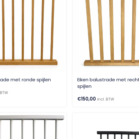
rade met ronde spijlen
Eiken balustrade met rech
spijlen
. BTW
€
150,00
incl. BTW