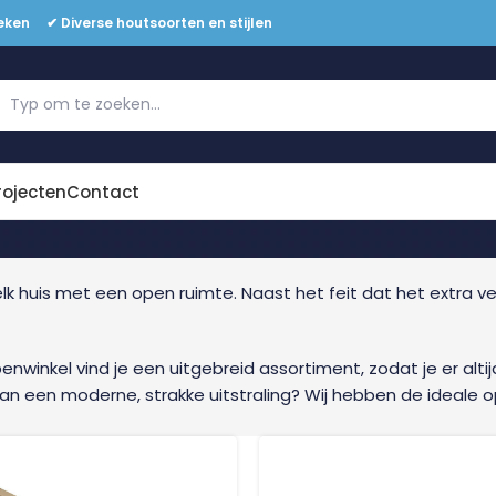
eken ✔ Diverse houtsoorten en stijlen
Offerte aanvragen
rojecten
Contact
lk huis met een open ruimte. Naast het feit dat het extra ve
nwinkel vind je een uitgebreid assortiment, zodat je er altijd
n een moderne, strakke uitstraling? Wij hebben de ideale op