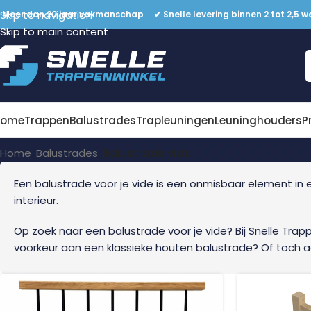
Skip to navigation
 Meer dan 20 jaar vakmanschap ✔ Snelle levering binnen 2 tot 2,5 w
Skip to main content
Balustrade vide
Home
Trappen
Balustrades
Trapleuningen
Leuninghouders
P
Home
/
Balustrades
/
Balustrade vide
Een balustrade voor je vide is een onmisbaar element in e
interieur.
Op zoek naar een balustrade voor je vide? Bij Snelle Trappe
voorkeur aan een klassieke houten balustrade? Of toch aa