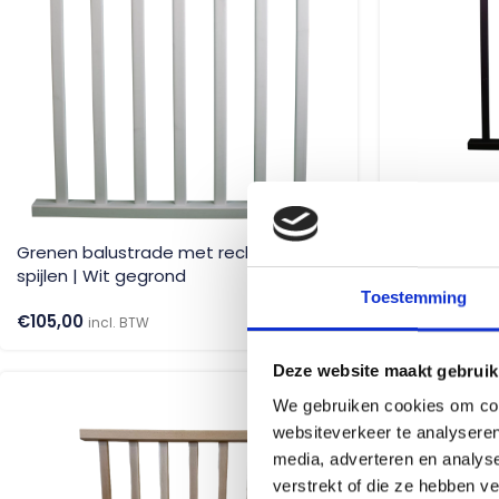
Grenen balustrade met rechthoekige
Grenen balu
spijlen | Wit gegrond
spijlen | Zw
Toestemming
€
105,00
€
117,00
incl. BTW
incl.
Deze website maakt gebruik
We gebruiken cookies om cont
websiteverkeer te analyseren
media, adverteren en analys
verstrekt of die ze hebben v