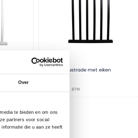
en
Zwarte balustrade met eiken
bovenregel
Over
€
155,00
incl. BTW
 media te bieden en om ons
ze partners voor social
nformatie die u aan ze heeft