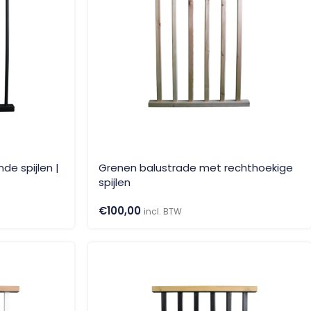
de spijlen |
Grenen balustrade met rechthoekige
spijlen
€
100,00
incl. BTW