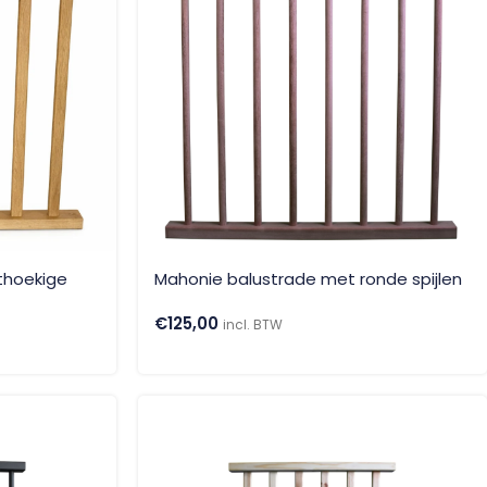
thoekige
Mahonie balustrade met ronde spijlen
€
125,00
incl. BTW