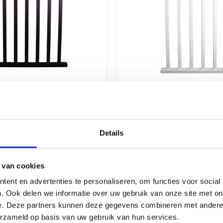
strade met rechthoekige
Witte balustrade met eik
art gegrond
bovenregel
Details
€
150,00
 BTW
incl. BTW
 van cookies
ent en advertenties te personaliseren, om functies voor social
. Ook delen we informatie over uw gebruik van onze site met on
e. Deze partners kunnen deze gegevens combineren met andere i
erzameld op basis van uw gebruik van hun services.