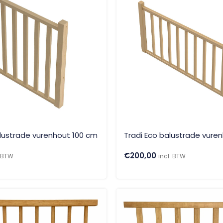
alustrade vurenhout 100 cm
Tradi Eco balustrade vure
€
200,00
. BTW
incl. BTW