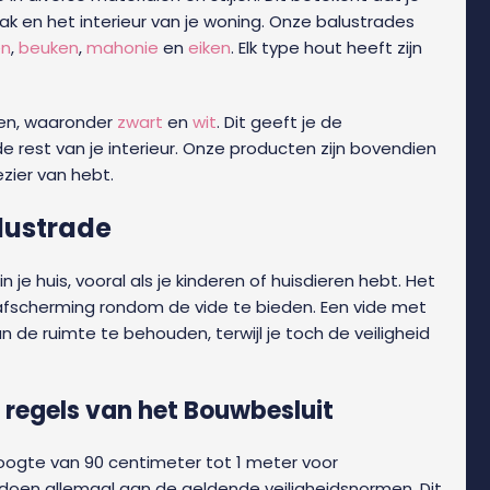
k en het interieur van je woning. Onze balustrades
en
,
beuken
,
mahonie
en
eiken
. Elk type hout heeft zijn
uren, waaronder
zwart
en
wit
. Dit geeft je de
de rest van je interieur. Onze producten zijn bovendien
zier van hebt.
alustrade
n je huis, vooral als je kinderen of huisdieren hebt. Het
fscherming rondom de vide te bieden. Een vide met
de ruimte te behouden, terwijl je toch de veiligheid
 regels van het Bouwbesluit
ogte van 90 centimeter tot 1 meter voor
ldoen allemaal aan de geldende veiligheidsnormen. Dit