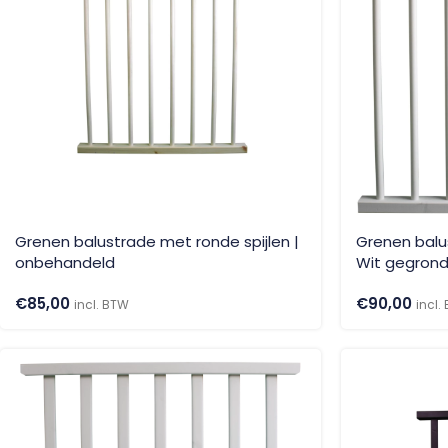
Grenen balustrade met ronde spijlen |
Grenen balu
onbehandeld
Wit gegron
€
85,00
€
90,00
incl. BTW
incl.