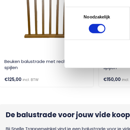
Toestemmingsselectie
Noodzakelijk
Beuken balustrade met rechthoekige
Mahonie bal
spijlen
spijlen
€
125,00
€
150,00
incl. BTW
incl
De balustrade voor jouw vide koop 
Bij Snelle Trappenwinkel vind je een balustrade voor je vide