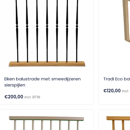
Eiken balustrade met smeedijzeren
Tradi Eco b
sierspijlen
€
120,00
incl
€
200,00
incl. BTW