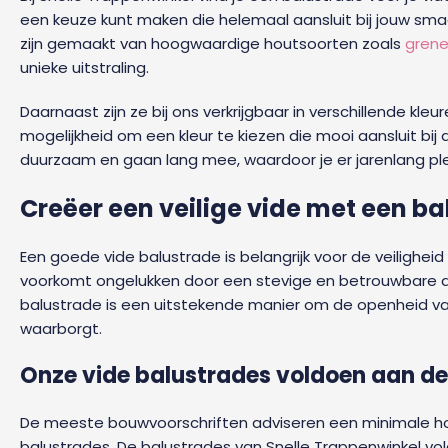
een keuze kunt maken die helemaal aansluit bij jouw smaa
zijn gemaakt van hoogwaardige houtsoorten zoals
gren
unieke uitstraling.
Daarnaast zijn ze bij ons verkrijgbaar in verschillende kle
mogelijkheid om een kleur te kiezen die mooi aansluit bij 
duurzaam en gaan lang mee, waardoor je er jarenlang ple
Creëer een veilige vide met een b
Een goede vide balustrade is belangrijk voor de veiligheid i
voorkomt ongelukken door een stevige en betrouwbare a
balustrade is een uitstekende manier om de openheid van 
waarborgt.
Onze vide balustrades voldoen aan de
De meeste bouwvoorschriften adviseren een minimale ho
balustrades. De balustrades van Snelle Trappenwinkel vo