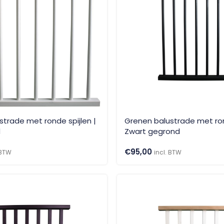
strade met ronde spijlen |
Grenen balustrade met ron
d
Zwart gegrond
€
95,00
 BTW
incl. BTW