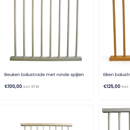
Beuken balustrade met ronde spijlen
Eiken balust
€
100,00
€
125,00
incl. BTW
incl