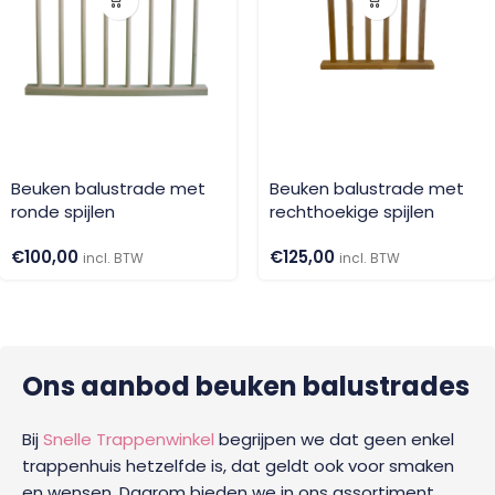
Beuken balustrade met
Beuken balustrade met
ronde spijlen
rechthoekige spijlen
€
100,00
€
125,00
incl. BTW
incl. BTW
Ons aanbod beuken balustrades
Bij
Snelle Trappenwinkel
begrijpen we dat geen enkel
trappenhuis hetzelfde is, dat geldt ook voor smaken
en wensen. Daarom bieden we in ons assortiment