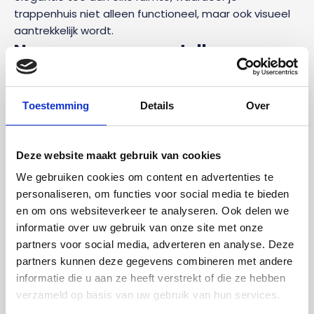
trappenhuis niet alleen functioneel, maar ook visueel
aantrekkelijk wordt.
Naar wens samenstellen
Op onze webshop bieden we maatwerkopties aan,
zodat we aan alle verschillende wensen en
Toestemming
Details
Over
verwachtingen van onze klanten kunnen voldoen. Je
hebt de mogelijkheid om de balustrade naar wens
samen te stellen. Bepaal de lengte per balustrade en
Deze website maakt gebruik van cookies
werk af met
balusters (spillen)
en muurplanken. De
We gebruiken cookies om content en advertenties te
balusters en muurplanken zijn beide optioneel en dus
personaliseren, om functies voor social media te bieden
niet verplicht aan te schaffen.
en om ons websiteverkeer te analyseren. Ook delen we
informatie over uw gebruik van onze site met onze
Eenvoudige installatie voor doe-
partners voor social media, adverteren en analyse. Deze
het-zelvers
partners kunnen deze gegevens combineren met andere
informatie die u aan ze heeft verstrekt of die ze hebben
We leveren onze beuken balustrades als bouwpakket,
verzameld op basis van uw gebruik van hun services.
inclusief duidelijke montagehandleiding. Dit betekent