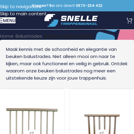
Vragen? B
el ons direct!
0573-234 422
Skip to navigation
Skip to main content
Beuken balustrades
MENU
Home
/
Balustrades
/
Beuken balustrades
Maak kennis met de schoonheid en elegantie van
beuken balustrades. Niet alleen mooi om naar te
kijken, maar ook functioneel en veilig in gebruik. Ontdek
waarom onze beuken balustrades nog meer een
uitstekende keuze zijn voor jouw trappenhuis.