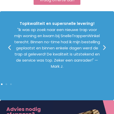
Topkwaliteit en supersnelle levering!
e een
"We wi
"Ik was op zoek naar een nieuwe trap voor
cherpe
mijn woning en kwam bij SnelleTrappenWinkel
teit is
Snell
terecht. Binnen no-time had ik mijn bestelling
ing ook
werk g
geplaatst en binnen enkele dagen werd de
s. Heel
gemaak
trap al geleverd! De kwaliteit is uitstekend en
L.
was d
de service was top. Zeker een aanrader!" —
behu
Mark J.
Advies nodig