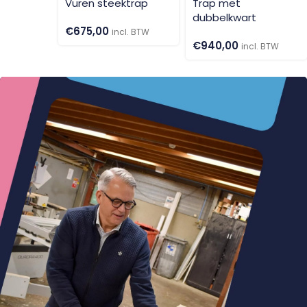
Vuren steektrap
Trap met
dubbelkwart
€
675,00
incl. BTW
€
940,00
incl. BTW