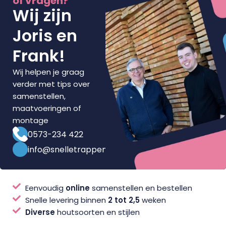
of vragen?
Wij zijn
Joris en
Frank!
Wij helpen je graag
verder met tips over
samenstellen,
maatvoeringen of
montage
0573-234 422
info@snelletrappenwinkel.nl
Eenvoudig
online
samenstellen en bestellen
Snelle levering binnen
2 tot 2,5
weken
Diverse
houtsoorten en stijlen