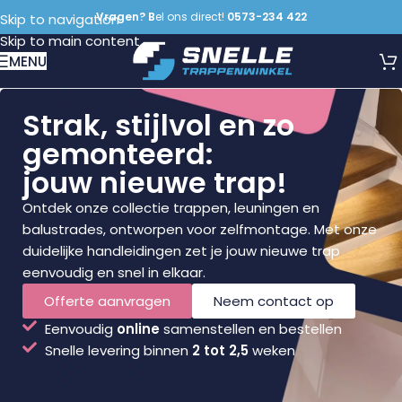
Vragen? B
el ons direct!
0573-234 422
Skip to navigation
Skip to main content
MENU
Strak, stijlvol en zo
gemonteerd:
jouw nieuwe trap!
Ontdek onze collectie trappen, leuningen en
balustrades, ontworpen voor zelfmontage. Met onze
duidelijke handleidingen zet je jouw nieuwe trap
eenvoudig en snel in elkaar.
Offerte aanvragen
Neem contact op
Eenvoudig
online
samenstellen en bestellen
Snelle levering binnen
2 tot 2,5
weken