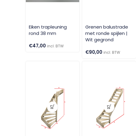
Eiken trapleuning
Grenen balustrade
rond 38 mm
met ronde spijlen |
Wit gegrond
€
47,00
incl. BTW
€
90,00
incl. BTW