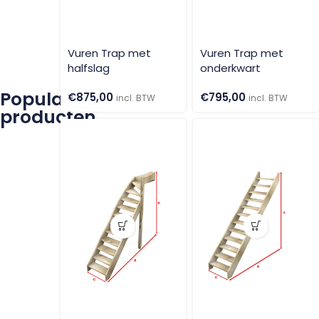
Vuren Trap met
Vuren Trap met
halfslag
onderkwart
Populaire
€
875,00
€
795,00
incl. BTW
incl. BTW
producten