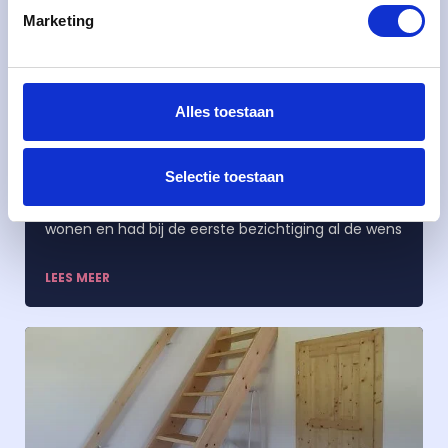
Marketing
Alles toestaan
Grenen balustrade
Selectie toestaan
De uitdaging De klant was recent in dit huis komen
wonen en had bij de eerste bezichtiging al de wens
LEES MEER