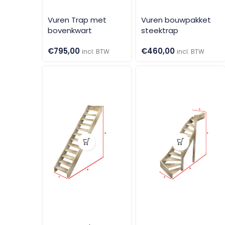
Vuren Trap met
Vuren bouwpakket
bovenkwart
steektrap
€
795,00
€
460,00
incl. BTW
incl. BTW