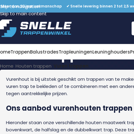
Skip to navigation
 Meer dan 20 jaar vakmanschap ✔ Snelle levering binnen 2 tot 2,5 w
Skip to main content
Vuren trappen
Home
Trappen
Balustrades
Trapleuningen
Leuninghouders
P
Home
/
Houten trappen
/
Vuren trappen
Vurenhout is bij uitstek geschikt om trappen van te maken
vuren trap te bekleden of te combineren met een andere ho
tegen aantrekkelijke prijzen.
Ons aanbod vurenhouten trappen
Hieronder staan onze verschillende houten maatwerk trapp
bovenkwart, de halfslag en de dubbelkwart trap. Deze trap