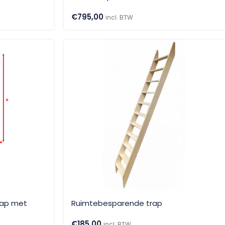
€
795,00
incl. BTW
rap met
Ruimtebesparende trap
€
185,00
incl. BTW