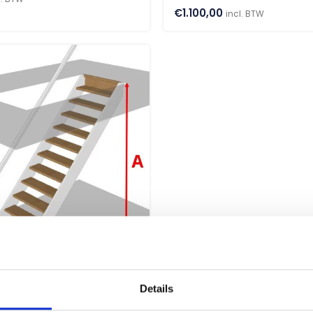
€
1.100,00
incl. BTW
pakket steektrap met
den
Details