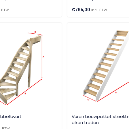
€
795,00
l. BTW
incl. BTW
bbelkwart
Vuren bouwpakket steekt
eiken treden
l. BTW