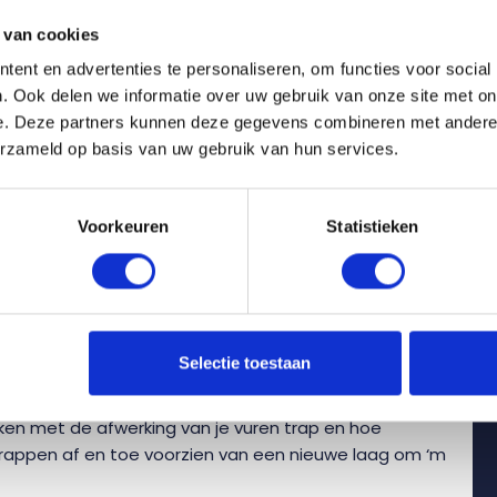
l. BTW
 van cookies
ent en advertenties te personaliseren, om functies voor social
. Ook delen we informatie over uw gebruik van onze site met on
e. Deze partners kunnen deze gegevens combineren met andere i
en vuren trap?
erzameld op basis van uw gebruik van hun services.
at is een aankoop die je niet iedere dag doet.
kt. We zetten daarom de belangrijkste
Voorkeuren
Statistieken
 je op een rij:
ng zijn bepalend voor je trapkeuze. Als je beperkt
ls een spiltrap of wenteltrap. Heb je meer ruimte?
 halfslagtrap.
Selectie toestaan
rschillende afwerkingen. Denk aan verf, vernis, olie of
ng van je trap.
en met de afwerking van je vuren trap en hoe
 trappen af en toe voorzien van een nieuwe laag om ‘m