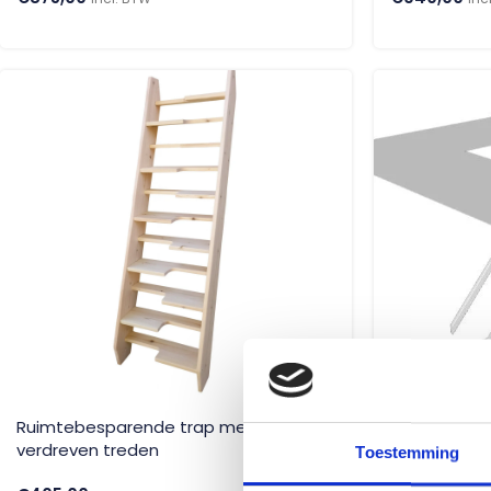
Ruimtebesparende trap met
Vuren bouw
verdreven treden
beuken tre
Toestemming