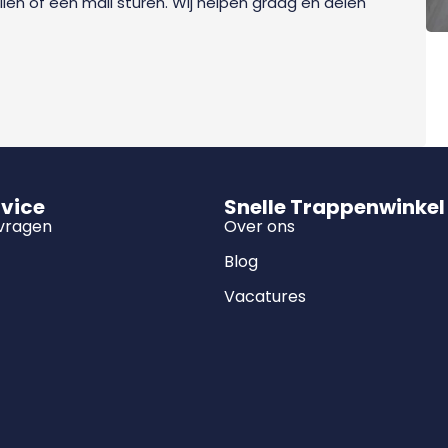
ellen of een mail sturen. Wij helpen graag en delen
rvice
Snelle Trappenwinkel
 vragen
Over ons
Blog
Vacatures