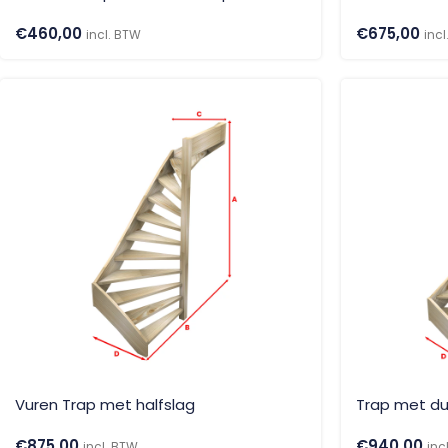
€
460,00
€
675,00
incl. BTW
inc
Vuren Trap met halfslag
Trap met du
€
875,00
€
940,00
incl. BTW
inc