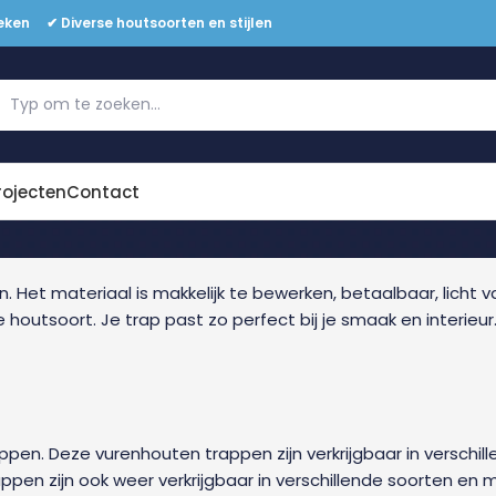
eken ✔ Diverse houtsoorten en stijlen
Offerte aanvragen
rojecten
Contact
. Het materiaal is makkelijk te bewerken, betaalbaar, licht v
utsoort. Je trap past zo perfect bij je smaak en interieur.
en. Deze vurenhouten trappen zijn verkrijgbaar in verschil
pen zijn ook weer verkrijgbaar in verschillende soorten en 