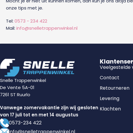
Mocht je er niet uit kunnen komen, dan kun je ons altijd b
onze tips met je.
Tel:
0573 - 234 422
Mail:
info@snelletrappenwinkel.nl
Klantense
Veelgestelde
Contact
Snelle Trappenwinkel
De Vente 5A-01
Retourneren
7261 ST Ruurlo
Levering
Vanwege zomervakantie zijn wij gesloten
Klachten
van 17 juli tot en met 14 augustus
0573-234 422
info@snelletrappenwinkel.nl