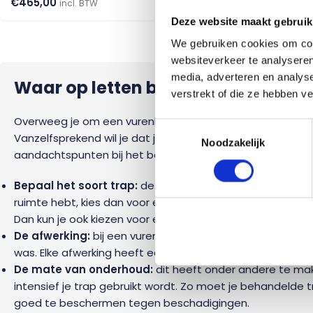
€
465,00
€
950,00
incl. BTW
inc
Deze website maakt gebruik
We gebruiken cookies om cont
websiteverkeer te analyseren
media, adverteren en analys
Waar op letten bij bestellen van e
verstrekt of die ze hebben v
Overweeg je om een vurenhouten trap aan te schaffen? D
Toestemmingsselectie
Vanzelfsprekend wil je dat je direct de juiste keuze maa
Noodzakelijk
aandachtspunten bij het bestellen van een vuren trap voor
Bepaal het soort trap:
de ruimte en indeling van je woni
ruimte hebt, kies dan voor een ruimtebesparende trap zoa
Dan kun je ook kiezen voor een bovenkwart trap, S-trap of
De afwerking:
bij een vurenhouten trap heb je keuze uit ve
was. Elke afwerking heeft een ander effect op de uitstrali
De mate van onderhoud:
dit heeft onder andere te mak
intensief je trap gebruikt wordt. Zo moet je behandelde
goed te beschermen tegen beschadigingen.