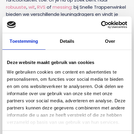
robuuste
,
wit
,
RVS
of
messing
: bij Snelle Trappenwinkel
bieden we verschillende leuningdragers en vindt je
eenvoudig de houder waar jij naar op zoek bent of
nodig hebt.
Waar op letten bij het kopen van
Toestemming
Details
Over
leuningdragers?
Deze website maakt gebruik van cookies
Leuninghouders zijn nodig om de leuning aan de muur
We gebruiken cookies om content en advertenties te
te monteren. Het is echter wel belangrijk dat je een
personaliseren, om functies voor social media te bieden
variant kiest die geschikt is voor jouw trapleuning. Kijk
en om ons websiteverkeer te analyseren. Ook delen we
ook goed naar welke leuningdragers passen bij de stijl
informatie over uw gebruik van onze site met onze
van je
nieuwe trapleuning
en interieur.
partners voor social media, adverteren en analyse. Deze
partners kunnen deze gegevens combineren met andere
Onze leuningdragers zijn geschikt voor zowel platte als
informatie die u aan ze heeft verstrekt of die ze hebben
bolle leuningen. Voorkom gedoe, kies voor een
verzameld op basis van uw gebruik van hun services.
trapleuninghouder van Snelle Trappenwinkel en zorg
voor een stevige en stijlvolle gemonteerde leuning!