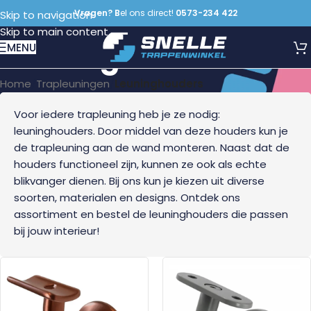
Vragen? B
el ons direct!
0573-234 422
Skip to navigation
Skip to main content
Leuninghouders
MENU
Home
/
Trapleuningen
/
Leuninghouders
Voor iedere trapleuning heb je ze nodig:
leuninghouders. Door middel van deze houders kun je
de trapleuning aan de wand monteren. Naast dat de
houders functioneel zijn, kunnen ze ook als echte
blikvanger dienen. Bij ons kun je kiezen uit diverse
soorten, materialen en designs. Ontdek ons
assortiment en bestel de leuninghouders die passen
bij jouw interieur!