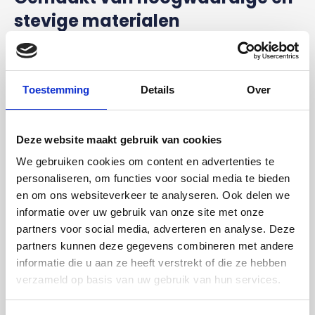
stevige materialen
In de basis vervult een trapleuning natuurlijk een
praktische functie: het ondersteunen van mensen die
de trap belopen. De leuning moet makkelijk en
Toestemming
Details
Over
comfortabel vast te pakken zijn en voldoende grip
bieden. Al deze elementen dragen bij aan de
veiligheid. Om deze reden werken we met
Deze website maakt gebruik van cookies
hoogwaardige houtsoorten die bekend zijn om hun
We gebruiken cookies om content en advertenties te
stevigheid, betrouwbaarheid en kwaliteit. Je kunt erop
personaliseren, om functies voor social media te bieden
vertrouwen dat je veilig je trap kunt op- en aflopen.
en om ons websiteverkeer te analyseren. Ook delen we
informatie over uw gebruik van onze site met onze
Bevestig jouw trapleuning
partners voor social media, adverteren en analyse. Deze
modern eenvoudig aan de muur
partners kunnen deze gegevens combineren met andere
informatie die u aan ze heeft verstrekt of die ze hebben
Een trapleuning modern bevestig je eenvoudig op elke
verzameld op basis van uw gebruik van hun services.
gewenste plek aan de muur. Met een klein
staalboortje boor je de gaten in de muur om de