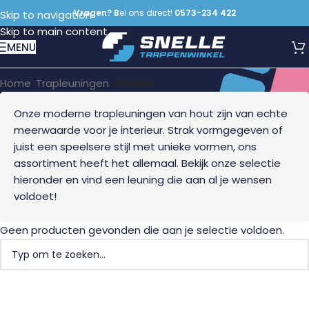
Vragen? B
el ons direct!
0573-234 422
Skip to navigation
Skip to main content
Modern
MENU
Home
/
Trapleuningen
/
Modern
Onze moderne trapleuningen van hout zijn van echte
meerwaarde voor je interieur. Strak vormgegeven of
juist een speelsere stijl met unieke vormen, ons
assortiment heeft het allemaal. Bekijk onze selectie
hieronder en vind een leuning die aan al je wensen
voldoet!
Geen producten gevonden die aan je selectie voldoen.