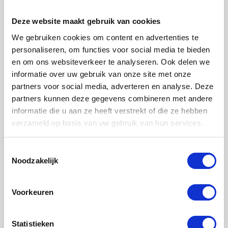
leuningen tegen gemaakt van hout. Gaat je voorkeur
uit naar een
leuning met een matzwarte afwerking
?
Deze website maakt gebruik van cookies
Een ronde variant of toch liever eentje in de
standaard
We gebruiken cookies om content en advertenties te
vierkant 40x40 afmeting
? Met of zonder
personaliseren, om functies voor social media te bieden
leuninghouders? Er zijn best wat keuzes die je moet
en om ons websiteverkeer te analyseren. Ook delen we
maken.
informatie over uw gebruik van onze site met onze
partners voor social media, adverteren en analyse. Deze
Twijfel je tussen twee soorten of weet je helemaal
partners kunnen deze gegevens combineren met andere
niet waar je moet beginnen? Schakel onze hulp in door
informatie die u aan ze heeft verstrekt of die ze hebben
contact met ons op te nemen. Met meer dan 20 jaar
verzameld op basis van uw gebruik van hun services.
ervaring op zak kunnen we je zeker helpen bij het
maken van de juiste keuze.
Toestemmingsselectie
Op elke gewenste plaats aan de
Noodzakelijk
muur te monteren
Voorkeuren
Een trapleuning industrieel bevestig je eenvoudig op
elke plek aan de muur. Met een klein staalboortje kun
Statistieken