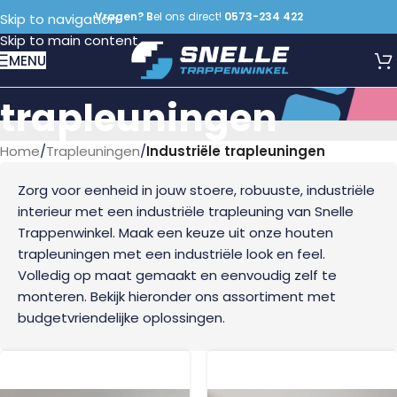
Vragen? B
el ons direct!
0573-234 422
Skip to navigation
Skip to main content
Industriële
MENU
trapleuningen
Home
/
Trapleuningen
/
Industriële trapleuningen
Zorg voor eenheid in jouw stoere, robuuste, industriële
interieur met een industriële trapleuning van Snelle
Trappenwinkel. Maak een keuze uit onze houten
trapleuningen met een industriële look en feel.
Volledig op maat gemaakt en eenvoudig zelf te
monteren. Bekijk hieronder ons assortiment met
budgetvriendelijke oplossingen.