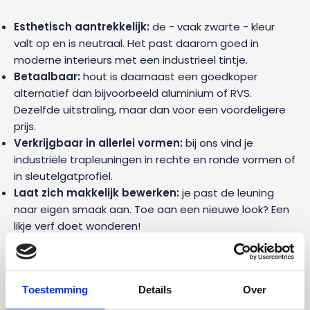
Esthetisch aantrekkelijk:
de - vaak zwarte - kleur
valt op en is neutraal. Het past daarom goed in
moderne interieurs met een industrieel tintje.
Betaalbaar:
hout is daarnaast een goedkoper
alternatief dan bijvoorbeeld aluminium of RVS.
Dezelfde uitstraling, maar dan voor een voordeligere
prijs.
Verkrijgbaar in allerlei vormen:
bij ons vind je
industriële trapleuningen in rechte en ronde vormen of
in sleutelgatprofiel.
Laat zich makkelijk bewerken:
je past de leuning
naar eigen smaak aan. Toe aan een nieuwe look? Een
likje verf doet wonderen!
Ons assortiment industriële
trapleuningen
Toestemming
Details
Over
In ons assortiment kom je diverse soorten industriële