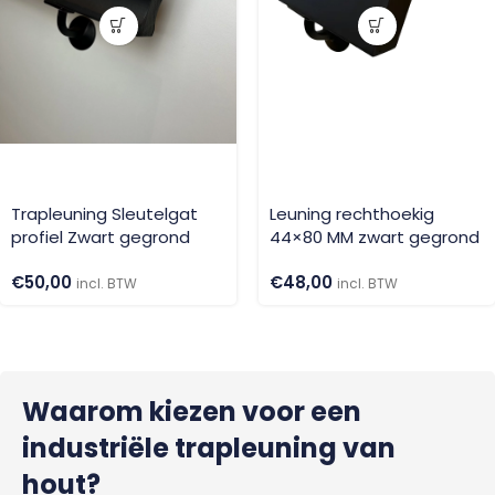
Trapleuning Sleutelgat
Leuning rechthoekig
profiel Zwart gegrond
44×80 MM zwart gegrond
€
50,00
€
48,00
incl. BTW
incl. BTW
Waarom kiezen voor een
industriële trapleuning van
hout?