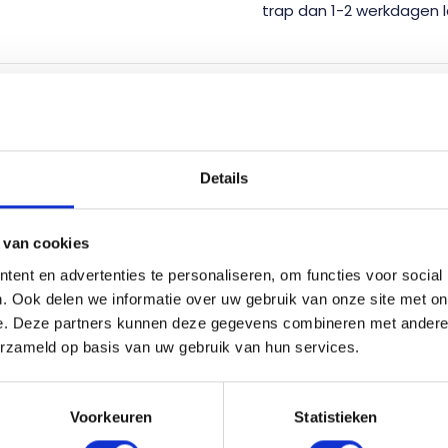
trap dan 1-2 werkdagen l
HRIJVING
ERVARINGEN VAN ANDEREN
HEB JE ADVIES N
eer je op zoek bent naar een balustrade die snel leverbaar i
Details
eem. De balustrade is gemakkelijk in het werk te monteren, e
.
 van cookies
ent en advertenties te personaliseren, om functies voor social
. Ook delen we informatie over uw gebruik van onze site met on
e. Deze partners kunnen deze gegevens combineren met andere i
erzameld op basis van uw gebruik van hun services.
Voorkeuren
Statistieken