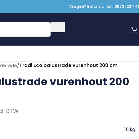
Vragen? B
el ons direct!
0573-234 4
ade vide
/
Tradi Eco balustrade vurenhout 200 cm
alustrade vurenhout 200
cl. BTW
16 kg