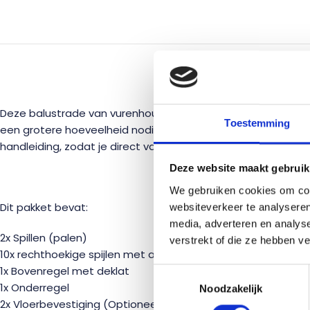
BESC
Deze balustrade van vurenhout 200 cm is de beste optie wann
Toestemming
een grotere hoeveelheid nodig hebt, is dat geen enkel probl
handleiding, zodat je direct van start kunt met de montage
Deze website maakt gebruik
We gebruiken cookies om cont
Dit pakket bevat:
websiteverkeer te analyseren
media, adverteren en analys
2x Spillen (palen)
verstrekt of die ze hebben v
10x rechthoekige spijlen met afgeronde hoeken (25x64x920)
1x Bovenregel met deklat
Toestemmingsselectie
1x Onderregel
Noodzakelijk
2x Vloerbevestiging (Optioneel)