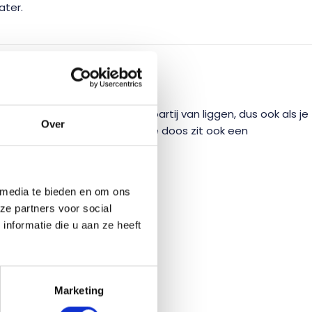
ater.
ODIG?
s. Wij hebben er een grote partij van liggen, dus ook als je
Over
n naar wens in te korten. In de doos zit ook een
 media te bieden en om ons
ze partners voor social
nformatie die u aan ze heeft
Marketing