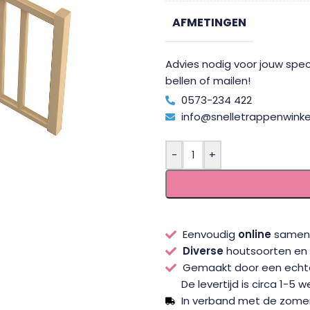
AFMETINGEN
Advies nodig voor jouw speci
bellen of mailen!
0573-234 422
info@snelletrappenwinkel
-
+
Eenvoudig
online
samens
Diverse
houtsoorten en s
Gemaakt door een ech
De levertijd is circa 1-5 
In verband met de zomer