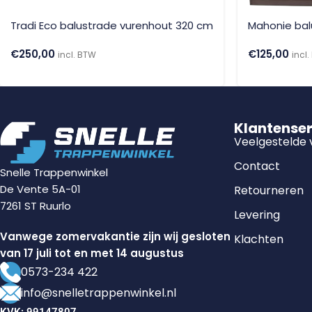
Tradi Eco balustrade vurenhout 320 cm
Mahonie bal
€
250,00
€
125,00
incl. BTW
incl
Klantense
Veelgestelde
Contact
Snelle Trappenwinkel
De Vente 5A-01
Retourneren
7261 ST Ruurlo
Levering
Vanwege zomervakantie zijn wij gesloten
Klachten
van 17 juli tot en met 14 augustus
0573-234 422
info@snelletrappenwinkel.nl
KVK: 99147807