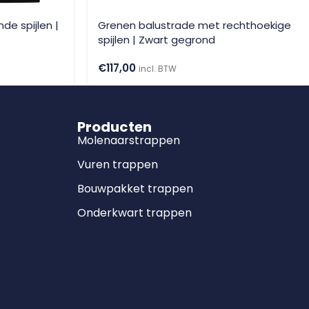
de spijlen |
Grenen balustrade met rechthoekige
spijlen | Zwart gegrond
€
117,00
incl. BTW
Producten
Molenaarstrappen
Vuren trappen
Bouwpakket trappen
Onderkwart trappen