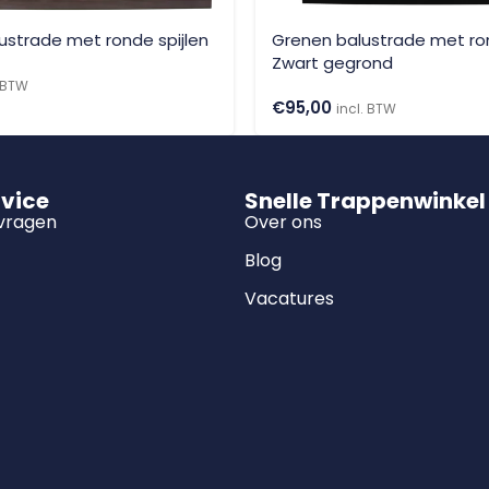
ustrade met ronde spijlen
Grenen balustrade met ron
Zwart gegrond
. BTW
€
95,00
incl. BTW
rvice
Snelle Trappenwinkel
 vragen
Over ons
Blog
Vacatures