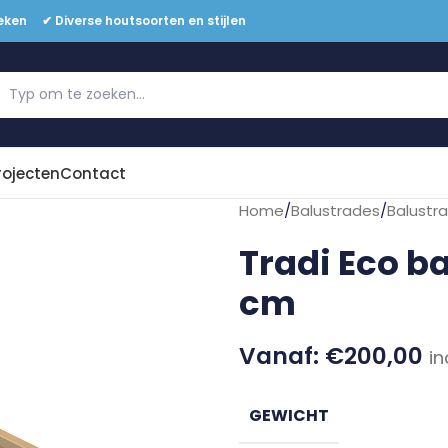
eken ✔ Diverse houtsoorten en stijlen
Offerte aanvragen
rojecten
Contact
Home
/
Balustrades
/
Balustr
Tradi Eco b
cm
€
200,00
in
GEWICHT