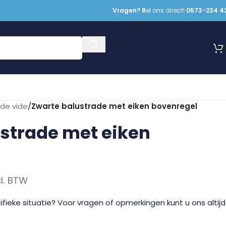
Vragen? B
el ons direct!
0573-234 4
ade vide
/
Zwarte balustrade met eiken bovenregel
strade met eiken
cl. BTW
fieke situatie? Voor vragen of opmerkingen kunt u ons altijd