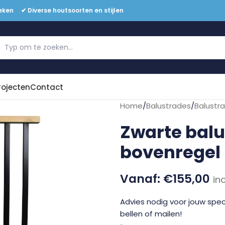
eken ✔ Diverse houtsoorten en stijlen
Offerte aanvragen
rojecten
Contact
Home
/
Balustrades
/
Balustr
Zwarte balu
bovenregel
€
155,00
in
Advies nodig voor jouw speci
bellen of mailen!