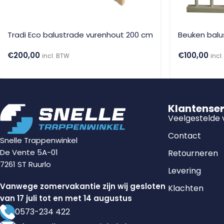
Tradi Eco balustrade vurenhout 200 cm
Beuken balu
€
200,00
€
100,00
incl. BTW
incl
Klantense
Veelgestelde
Contact
Snelle Trappenwinkel
De Vente 5A-01
Retourneren
7261 ST Ruurlo
Levering
Vanwege zomervakantie zijn wij gesloten
Klachten
van 17 juli tot en met 14 augustus
0573-234 422