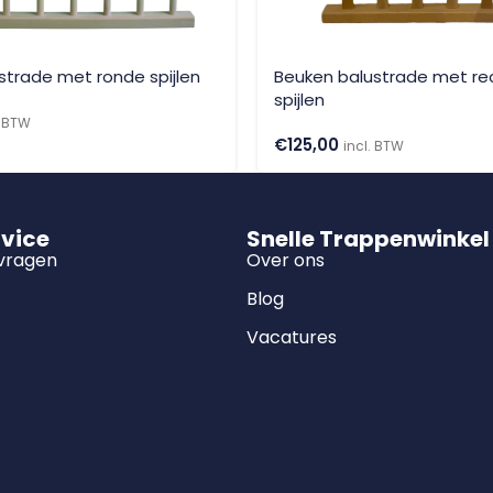
strade met ronde spijlen
Beuken balustrade met re
spijlen
. BTW
€
125,00
incl. BTW
rvice
Snelle Trappenwinkel
 vragen
Over ons
Blog
Vacatures