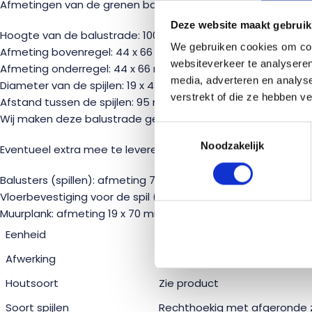
Afmetingen van de grenen balustrade met eiken bovenrege
Deze website maakt gebruik
Hoogte van de balustrade: 1000 mm
We gebruiken cookies om cont
Afmeting bovenregel: 44 x 66 mm
websiteverkeer te analyseren
Afmeting onderregel: 44 x 66 mm
media, adverteren en analys
Diameter van de spijlen: 19 x 43 mm
verstrekt of die ze hebben v
Afstand tussen de spijlen: 95 mm
Wij maken deze balustrade geheel tot op de centimeter voo
Toestemmingsselectie
Noodzakelijk
Eventueel extra mee te leveren:
Balusters (spillen): afmeting 70 x 70 mm, hoogte 1200 mm.
Vloerbevestiging voor de spil (op de vloer te monteren).
Muurplank: afmeting 19 x 70 mm, hoogte 1100 mm.
Eenheid
Per stuk op maat gemaakt
Afwerking
Zie product
Houtsoort
Zie product
Soort spijlen
Rechthoekig met afgeronde z