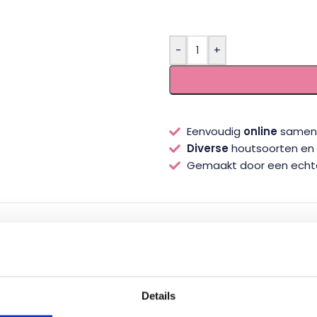
-
+
Eenvoudig
online
samens
Diverse
houtsoorten en s
Gemaakt door een ech
HRIJVING
ERVARINGEN VAN ANDEREN
HEB JE ADVIES N
an is dit de balustrade voor jou! Je kunt deze balustrade 
Details