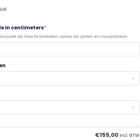
.nl
e in centimeters
*
exclusief de mee te bestellen opties als spillen en muurplanken.
ren
€
155,00
incl. BTW