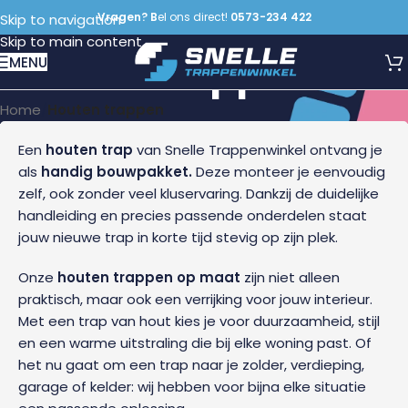
Vragen? B
el ons direct!
0573-234 422
Skip to navigation
Skip to main content
Houten trappen
MENU
Home
/
Houten trappen
Een
houten trap
van Snelle Trappenwinkel ontvang je
als
handig bouwpakket.
Deze monteer je eenvoudig
zelf, ook zonder veel kluservaring. Dankzij de duidelijke
handleiding en precies passende onderdelen staat
jouw nieuwe trap in korte tijd stevig op zijn plek.
Onze
houten trappen op maat
zijn niet alleen
praktisch, maar ook een verrijking voor jouw interieur.
Met een trap van hout kies je voor duurzaamheid, stijl
en een warme uitstraling die bij elke woning past. Of
het nu gaat om een trap naar je zolder, verdieping,
garage of kelder: wij hebben voor bijna elke situatie