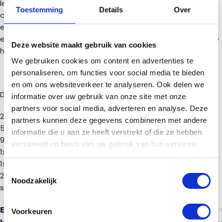
leverbaar is. Wij hebben er een grote partij van liggen, dus
Toestemming
Details
Over
ook als je een grotere hoeveelheid nodig hebt is dat geen
enkel probleem. De balustrade is gemakkelijk te monteren
en naar wens in te korten. In de verpakking zit een duidelijke
Deze website maakt gebruik van cookies
handleiding zodat je direct aan de slag kunt.
We gebruiken cookies om content en advertenties te
personaliseren, om functies voor social media te bieden
en om ons websiteverkeer te analyseren. Ook delen we
Dit pakket bevat:
informatie over uw gebruik van onze site met onze
partners voor social media, adverteren en analyse. Deze
2x spillen (palen)
partners kunnen deze gegevens combineren met andere
5x rechthoekige spijlen met afgeronde hoeken (25 x 64 x
informatie die u aan ze heeft verstrekt of die ze hebben
920 mm)
verzameld op basis van uw gebruik van hun services.
1x bovenregel met deklat
1x onderregel
Toestemmingsselectie
2x vloerbevestiging (optioneel)
Noodzakelijk
schroeven en pluggen
Ervaringen van anderen
Voorkeuren