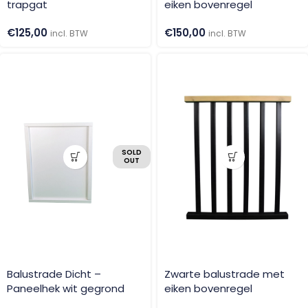
trapgat
eiken bovenregel
€
125,00
€
150,00
incl. BTW
incl. BTW
SOLD
OUT
Balustrade Dicht –
Zwarte balustrade met
Paneelhek wit gegrond
eiken bovenregel