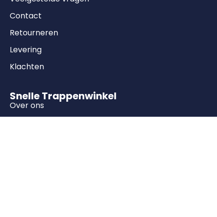
Contact
Retourneren
Levering
Klachten
Snelle Trappenwinkel
Over ons
Blog
Vacatures
Producten
Molenaarstrappen
Vuren trappen
Bouwpakket trappen