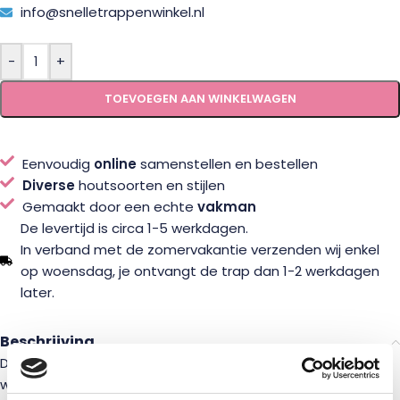
info@snelletrappenwinkel.nl
-
+
TOEVOEGEN AAN WINKELWAGEN
Eenvoudig
online
samenstellen en bestellen
Diverse
houtsoorten en stijlen
Gemaakt door een echte
vakman
De levertijd is circa 1-5 werkdagen.
In verband met de zomervakantie verzenden wij enkel
op woensdag, je ontvangt de trap dan 1-2 werkdagen
later.
Beschrijving
Deze balustrade van vurenhout 100 cm is de beste optie
wanneer je op zoek bent naar een balustrade die snel