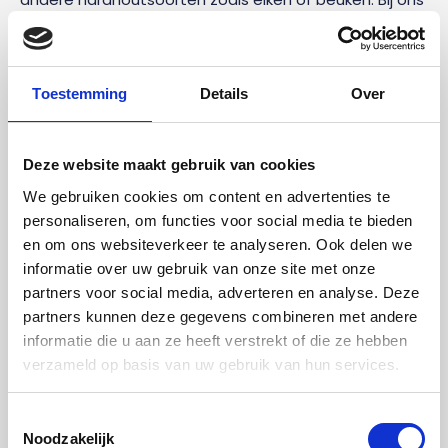
bestel je een trap van rubberwood al vanaf €1700,-.
Echter is de totaalprijs afhankelijk van het aantal
treden en eventuele afwerking die je wenst. De prijs
kan dus nog oplopen. Bij het samenstellen van je trap
Toestemming
Details
Over
staan alle kosten vermeld. Doe je een aanpassen aan
de tekening? Dan zal de prijs automatisch aanpassen.
Deze website maakt gebruik van cookies
Je weet dus precies wat je koopt!
We gebruiken cookies om content en advertenties te
Wat is rubberwood voor hout?
personaliseren, om functies voor social media te bieden
en om ons websiteverkeer te analyseren. Ook delen we
Rubberwood is ook wel bekend als rubberhout. Dit is
informatie over uw gebruik van onze site met onze
een houtsoort afkomstig van de Braziliaanse
partners voor social media, adverteren en analyse. Deze
rubberboom uit het Amazonewoud. Maar ook in
partners kunnen deze gegevens combineren met andere
plantages in Zuidoost-Azië worden de bomen
informatie die u aan ze heeft verstrekt of die ze hebben
inmiddels gepland. Rubberwood is een echte
verzameld op basis van uw gebruik van hun services.
hardhoutsoort met een densiteit van 560-640 kg/m3.
Vanwege de kleur en de eigenschappen wordt het
Toestemmingsselectie
materiaal ook wel vergeleken met eikenhout, alleen is
Noodzakelijk