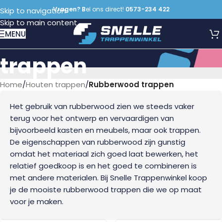
Vragen? B
el ons direct!
0573-234 422
Skip to navigation
Skip to main content
Rubberwood
MENU
trappen
Home
/
Houten trappen
/
Rubberwood trappen
Het gebruik van rubberwood zien we steeds vaker
terug voor het ontwerp en vervaardigen van
bijvoorbeeld kasten en meubels, maar ook trappen.
De eigenschappen van rubberwood zijn gunstig
omdat het materiaal zich goed laat bewerken, het
relatief goedkoop is en het goed te combineren is
met andere materialen. Bij Snelle Trappenwinkel koop
je de mooiste rubberwood trappen die we op maat
voor je maken.