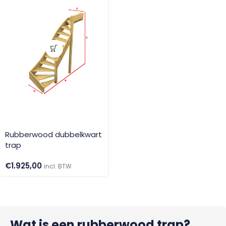
Rubberwood dubbelkwart
trap
€
1.925,00
incl. BTW
Wat is een rubberwood trap?