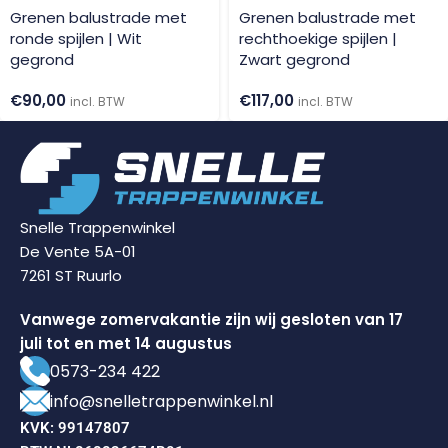
Grenen balustrade met
Grenen balustrade met
ronde spijlen | Wit
rechthoekige spijlen |
gegrond
Zwart gegrond
€
90,00
€
117,00
incl. BTW
incl. BTW
Snelle Trappenwinkel
De Vente 5A-01
7261 ST Ruurlo
Vanwege zomervakantie zijn wij gesloten van 17
juli tot en met 14 augustus
0573-234 422
info@snelletrappenwinkel.nl
KVK: 99147807