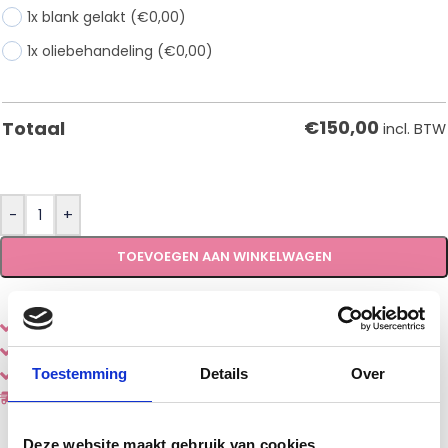
1x blank gelakt
(€0,00)
1x oliebehandeling
(€0,00)
€
150,00
Totaal
incl. BTW
-
+
TOEVOEGEN AAN WINKELWAGEN
Eenvoudig
online
samenstellen en bestellen
Diverse
houtsoorten en stijlen
Toestemming
Details
Over
Gemaakt door een echte
vakman
Vóór dinsdag 12:00 uur besteld, doorgaans volgende
week geleverd.
Deze website maakt gebruik van cookies