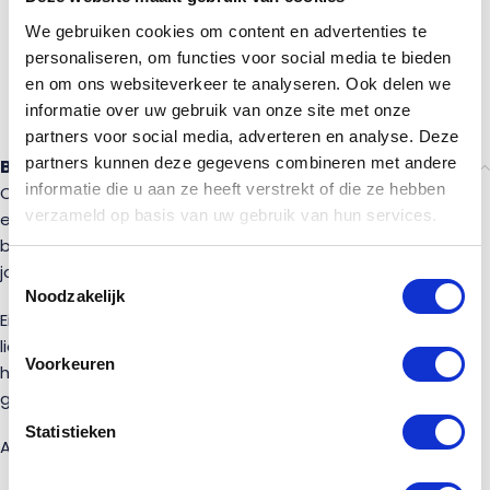
Bestel je vóór dinsdag 21 juli om 12:00 uur, dan
proberen wij je bestelling nog vóór onze vakantie te
We gebruiken cookies om content en advertenties te
leveren.
personaliseren, om functies voor social media te bieden
Bestellingen die daarna worden geplaatst, nemen
en om ons websiteverkeer te analyseren. Ook delen we
wij vanaf 17 augustus weer in behandeling.
informatie over uw gebruik van onze site met onze
partners voor social media, adverteren en analyse. Deze
partners kunnen deze gegevens combineren met andere
Beschrijving
informatie die u aan ze heeft verstrekt of die ze hebben
Op zoek naar een
eiken balustrade
gemaakt van
verzameld op basis van uw gebruik van hun services.
eikenhout? Dan is dit de balustrade voor jou! Je kunt deze
balustrade gemakkelijk zelf monteren en plaatsen rondom
jouw trapgat. Je kunt dus direct aan de slag!
Toestemmingsselectie
Noodzakelijk
Eiken is een hardhoutsoort. De kleur van eiken varieert van
licht tot donkerbruin. Dit is een van de bekendste
Voorkeuren
houtsoorten die nog steeds in veel situaties worden
gebruikt.
Statistieken
Afmetingen van de eiken balustrade: