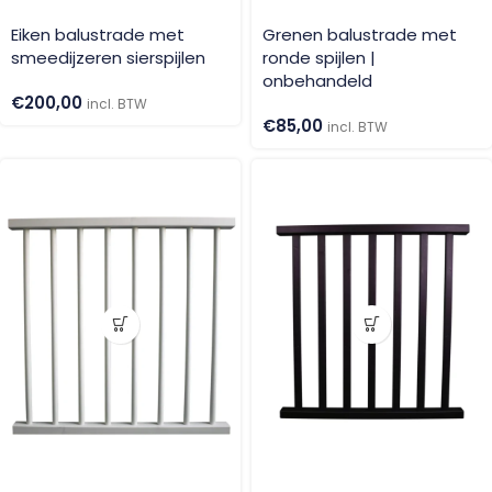
Eiken balustrade met
Grenen balustrade met
smeedijzeren sierspijlen
ronde spijlen |
onbehandeld
€
200,00
incl. BTW
€
85,00
incl. BTW