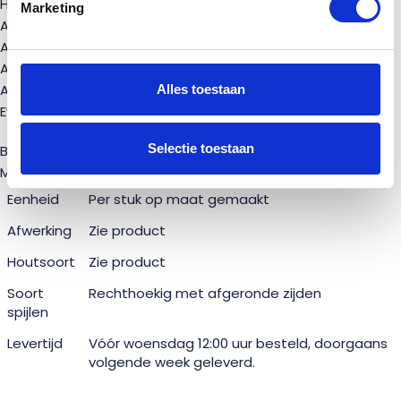
Hoogte van de balustrade: 1000 mm
Marketing
Afmeting bovenregel: 44 x 66 mm
Afmeting onderregel: 44 x 66 mm
Afmeting van de spijlen: 19 x 43 mm
Afstand tussen de spijlen: 95 mm
Alles toestaan
Eventueel extra mee te leveren:
Selectie toestaan
Balusters (spillen): afmeting 70 x 70 mm, hoogte 1200 mm.
Muurplank: afmeting 19 x 70 mm, hoogte 1100 mm.
Eenheid
Per stuk op maat gemaakt
Afwerking
Zie product
Houtsoort
Zie product
Soort
Rechthoekig met afgeronde zijden
spijlen
Levertijd
Vóór woensdag 12:00 uur besteld, doorgaans
volgende week geleverd.