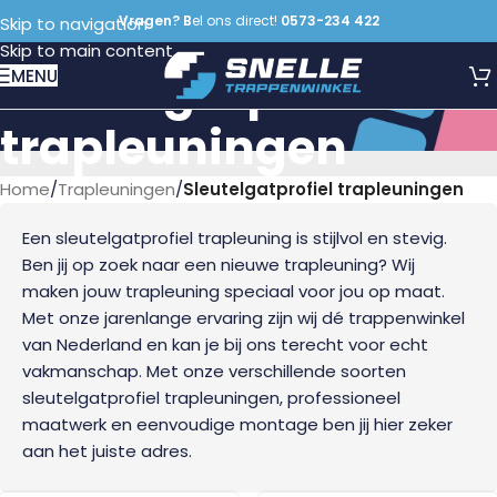
Vragen? B
el ons direct!
0573-234 422
Skip to navigation
Skip to main content
Sleutelgatprofiel
MENU
trapleuningen
Home
/
Trapleuningen
/
Sleutelgatprofiel trapleuningen
Een sleutelgatprofiel trapleuning is stijlvol en stevig.
Ben jij op zoek naar een nieuwe trapleuning? Wij
maken jouw trapleuning speciaal voor jou op maat.
Met onze jarenlange ervaring zijn wij dé trappenwinkel
van Nederland en kan je bij ons terecht voor echt
vakmanschap. Met onze verschillende soorten
sleutelgatprofiel trapleuningen, professioneel
maatwerk en eenvoudige montage ben jij hier zeker
aan het juiste adres.