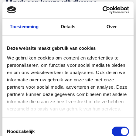
Maak een keuze uit diverse
behandelingen
Er kan gekozen worden uit verschillende
Toestemming
Details
Over
behandelingen, zoals blank laten lakken of een
oliebehandeling. De lak vormt een beschermlaag, wat
voorkomt dat er vuil of vocht in het hout trekt. Het is
Deze website maakt gebruik van cookies
mogelijk om de leuning ook onbehandeld geleverd te
We gebruiken cookies om content en advertenties te
krijgen. Je dient deze dan zelf nog te behandelen,
personaliseren, om functies voor social media te bieden
maar je kan deze dan ook voorzien van een door jou
en om ons websiteverkeer te analyseren. Ook delen we
gekozen kleur.
informatie over uw gebruik van onze site met onze
partners voor social media, adverteren en analyse. Deze
Waarom kiezen voor een
partners kunnen deze gegevens combineren met andere
sleutelgat leuning?
informatie die u aan ze heeft verstrekt of die ze hebben
verzameld op basis van uw gebruik van hun services.
Het kiezen voor een sleutelgatprofiel leuning heeft
verschillende voordelen. Ten eerste biedt het een
Toestemmingsselectie
stabiele bevestiging aan de muur, wat zorgt voor
Noodzakelijk