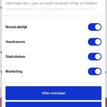
informatie die u aan ze heeft verstrekt of die ze hebben
RVS Grijs type GR
(€17,50)
RVS Type IR
(€15,00)
verzameld op basis van uw gebruik van hun services.
Toestemmingsselectie
Noodzakelijk
Voorkeuren
RVS Wit type GR
(€15,00)
Brons/koper type JR
(€21,00)
Statistieken
€
55,00
Totaal
Marketing
incl. BTW
-
+
Alles toestaan
TOEVOEGEN AAN WINKELWAGEN