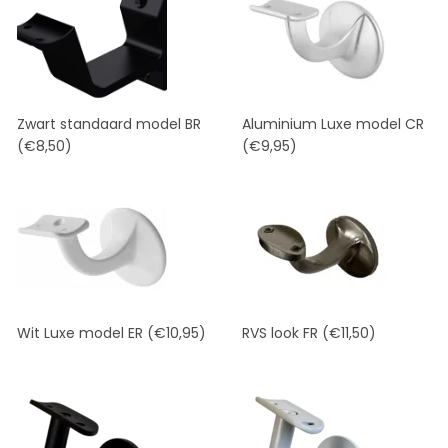
Zwart standaard model BR
Aluminium Luxe model CR
(€8,50)
(€9,95)
Wit Luxe model ER
(€10,95)
RVS look FR
(€11,50)