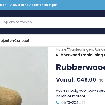
eken ✔ Diverse houtsoorten en stijlen
Offerte aanvragen
rojecten
Contact
Home
/
Trapleuningen
/
Ronde
Rubberwood trapleuning 
Rubberwood
€
46,00
inc
Advies nodig voor jouw speci
bellen of mailen!
0573-234 422