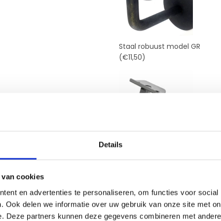
Staal robuust model GR
(€11,50)
Details
RVS Grijs type GR
(€17,50)
 van cookies
Totaal
ent en advertenties te personaliseren, om functies voor social
. Ook delen we informatie over uw gebruik van onze site met on
e. Deze partners kunnen deze gegevens combineren met andere i