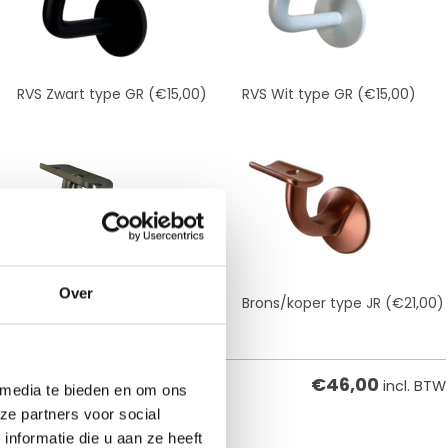
RVS Zwart type GR
(€15,00)
RVS Wit type GR
(€15,00)
Over
RVS Type IR
(€15,00)
Brons/koper type JR
(€21,00)
€
46,00
incl. BTW
 media te bieden en om ons
ze partners voor social
nformatie die u aan ze heeft