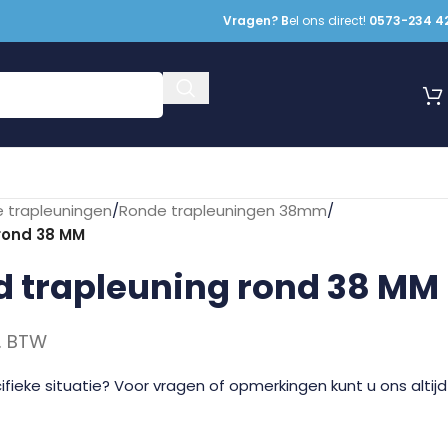
Vragen? B
el ons direct!
0573-234 4
 trapleuningen
/
Ronde trapleuningen 38mm
/
rond 38 MM
 trapleuning rond 38 MM
l. BTW
fieke situatie? Voor vragen of opmerkingen kunt u ons altijd