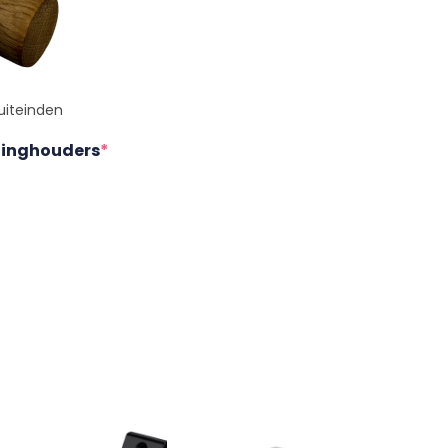
uiteinden
uninghouders
*