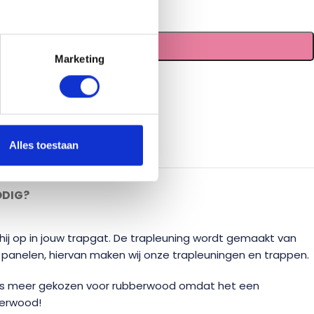
TOEVOEGEN AAN WINKELWAGEN
Marketing
tellen en bestellen
tijlen
te
vakman
Alles toestaan
ODIG?
 hij op in jouw trapgat. De trapleuning wordt gemaakt van
 panelen, hiervan maken wij onze trapleuningen en trappen.
eeds meer gekozen voor rubberwood omdat het een
berwood!