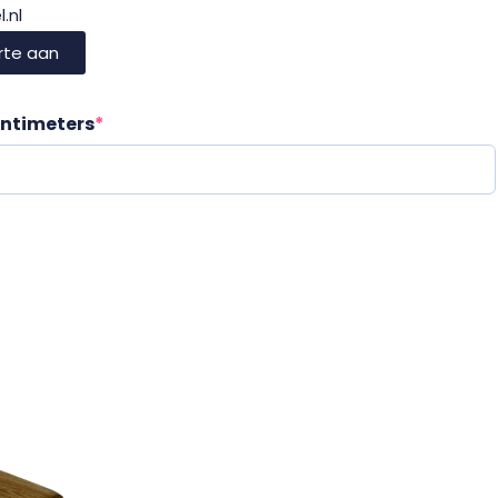
.nl
rte aan
entimeters
*