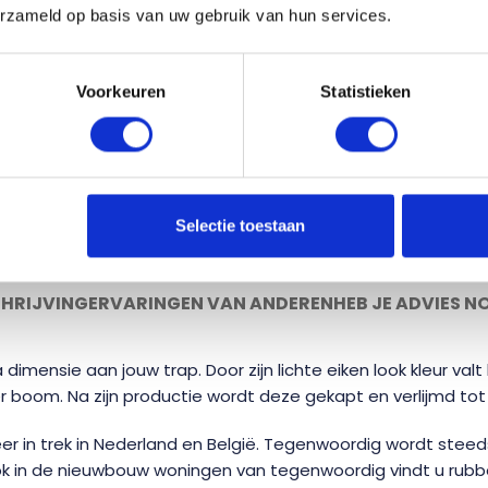
erzameld op basis van uw gebruik van hun services.
-
+
Voorkeuren
Statistieken
Eenvoudig
online
samens
Diverse
houtsoorten en s
Gemaakt door een ech
Selectie toestaan
HRIJVING
ERVARINGEN VAN ANDEREN
HEB JE ADVIES N
mensie aan jouw trap. Door zijn lichte eiken look kleur valt
 boom. Na zijn productie wordt deze gekapt en verlijmd tot
er in trek in Nederland en België. Tegenwoordig wordt st
Ook in de nieuwbouw woningen van tegenwoordig vindt u rub