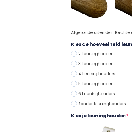
Afgeronde uiteinden
Rechte 
Kies de hoeveelheid le
2 Leuninghouder
s
3 Leuninghouder
s
4 Leuninghouder
s
5 Leuninghouder
s
6 Leuninghouder
s
Zonder leuninghouder
s
Kies je leuninghouder:
*