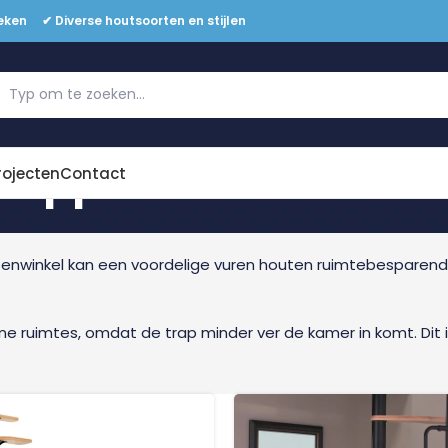
eken ✔ Diverse houtsoorten en stijlen
trappen
Offerte aanvragen
rojecten
Contact
penwinkel kan een voordelige vuren houten ruimtebesparende
ne ruimtes, omdat de trap minder ver de kamer in komt. Dit i