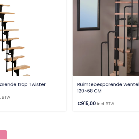
rende trap Twister
Ruimtebesparende wentel
120×68 CM
l. BTW
€
915,00
incl. BTW