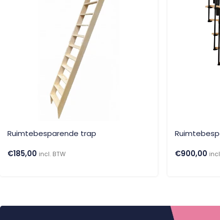
Ruimtebesparende trap
Ruimtebespa
€
185,00
€
900,00
incl. BTW
inc