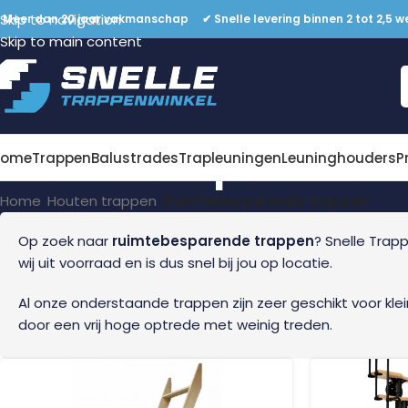
Skip to navigation
 Meer dan 20 jaar vakmanschap ✔ Snelle levering binnen 2 tot 2,5 w
Skip to main content
Ruimtebesparende 
Home
Trappen
Balustrades
Trapleuningen
Leuninghouders
P
Home
/
Houten trappen
/
Ruimtebesparende trappen
Op zoek naar
ruimtebesparende trappen
? Snelle Trap
wij uit voorraad en is dus snel bij jou op locatie.
Al onze onderstaande trappen zijn zeer geschikt voor klei
door een vrij hoge optrede met weinig treden.