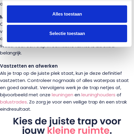
op dat je de juiste afmetingen en specificaties invult.
Alles toestaan
Montage
Onze trappen zijn eenvoudig zelf te monteren met behulp
van de meegeleverde instructies. Werk stap voor stap en
Selectie toestaan
controleer tussendoor of de trap waterpas en stabiel
staat. Voor een trap in een kleine ruimte is dit extra
belangrijk.
Vastzetten en afwerken
Als je trap op de juiste plek staat, kun je deze definitief
vastzetten. Controleer nogmaals of alles waterpas staat
en goed aansluit. Vervolgens werk je de trap netjes af,
bijvoorbeeld met onze
leuningen
en
leuninghouders
of
balustrades
. Zo zorg je voor een veilige trap én een strak
eindresultaat.