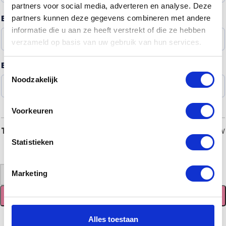
partners voor social media, adverteren en analyse. Deze
Beschermstroken voor op de treden
*
?
partners kunnen deze gegevens combineren met andere
informatie die u aan ze heeft verstrekt of die ze hebben
verzameld op basis van uw gebruik van hun services.
Behandeling
*
Toestemmingsselectie
Noodzakelijk
Voorkeuren
€
1.925,00
Totaal
incl. BTW
Statistieken
-
+
Marketing
TOEVOEGEN AAN WINKELWAGEN
Alles toestaan