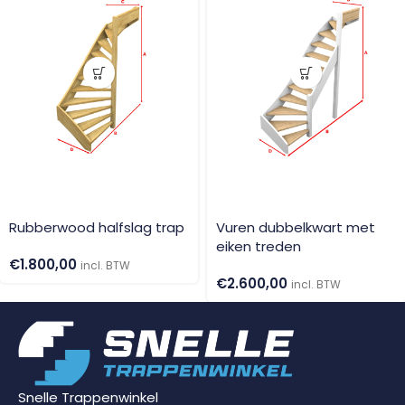
Rubberwood halfslag trap
Vuren dubbelkwart met
eiken treden
€
1.800,00
incl. BTW
€
2.600,00
incl. BTW
Snelle Trappenwinkel