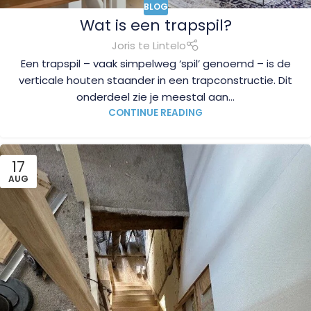
BLOG
Wat is een trapspil?
Joris te Lintelo
Een trapspil – vaak simpelweg ‘spil’ genoemd – is de
verticale houten staander in een trapconstructie. Dit
onderdeel zie je meestal aan...
CONTINUE READING
17
AUG