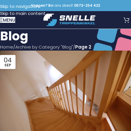
Vragen? B
el ons direct!
0573-234 422
Skip to navigation
Skip to main content
MENU
Blog
Home
/
Archive by Category "Blog"
/
Page 2
04
SEP