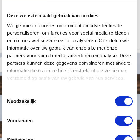
Joris te Lintelo
Een trede is het horizontale deel van een trap
Deze website maakt gebruik van cookies
waarop je stapt tijdens het op- of aflopen. Het lijkt
We gebruiken cookies om content en advertenties te
een eenvoudig onderdeel, maar in w...
personaliseren, om functies voor social media te bieden
CONTINUE READING
en om ons websiteverkeer te analyseren. Ook delen we
informatie over uw gebruik van onze site met onze
partners voor social media, adverteren en analyse. Deze
04
partners kunnen deze gegevens combineren met andere
AUG
informatie die u aan ze heeft verstrekt of die ze hebben
verzameld op basis van uw gebruik van hun services.
Toestemmingsselectie
Noodzakelijk
Voorkeuren
Statistieken