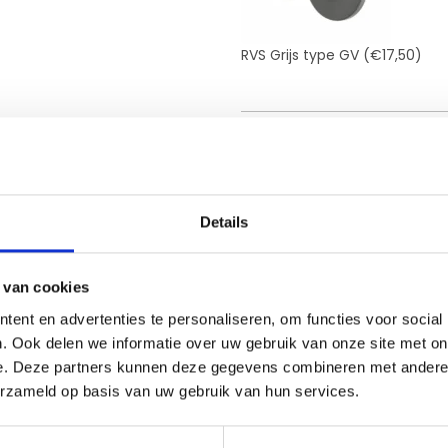
RVS Grijs type GV
(€17,50)
Totaal
-
+
Details
 van cookies
ent en advertenties te personaliseren, om functies voor social
Eenvoudig
online
samens
. Ook delen we informatie over uw gebruik van onze site met on
Diverse
houtsoorten en s
e. Deze partners kunnen deze gegevens combineren met andere i
Gemaakt door een ech
erzameld op basis van uw gebruik van hun services.
Vóór dinsdag 12:00 uur 
Bestel je vóór dinsdag 2