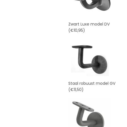
Zwart Luxe model DV
(€10,95)
Staal robuust model GV
(€11,50)