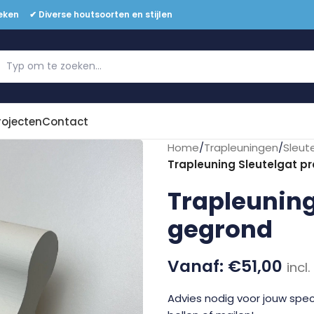
eken ✔ Diverse houtsoorten en stijlen
Offerte aanvragen
rojecten
Contact
Home
/
Trapleuningen
/
Sleut
Trapleuning Sleutelgat pr
Trapleuning 
gegrond
€
51,00
incl
Advies nodig voor jouw speci