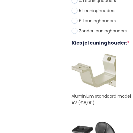
4 Leuninghouder
s
5 Leuninghouder
s
6 Leuninghouder
s
Zonder leuninghouder
s
Kies je leuninghouder:
*
Aluminium standaard model
AV
(€8,00)