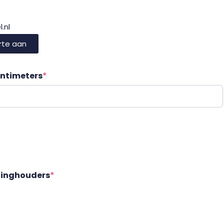
.nl
rte aan
entimeters
*
uninghouders
*