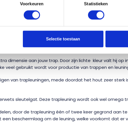
vóór onze vakantie te l
Voorkeuren
Statistieken
Bestellingen die daar
in behandeling.
Selectie toestaan
HRIJVING
ERVARINGEN VAN ANDEREN
HEB JE ADVIES N
ra dimensie aan jouw trap. Door zijn lichte kleur valt hij o
ke veel gebruikt wordt voor productie van trappen en leuning
igen van trapleuningen, mede doordat het hout zeer sterk i
derwets sleutelgat. Deze trapleuning wordt ook wel omega 
delen, door de trapleuning één of twee keer gegrond aan te l
mt een beschermlaag om de leuning, welke voorkomt dat er ve