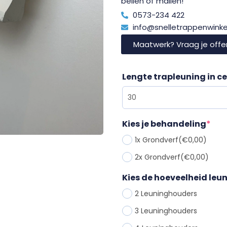
bellen of mailen!
0573-234 422
info@snelletrappenwinkel
Maatwerk? Vraag je offe
Lengte trapleuning in c
Kies je behandeling
*
1x Grondverf
(€0,00)
2x Grondverf
(€0,00)
Kies de hoeveelheid le
2 Leuninghouder
s
3 Leuninghouder
s