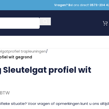
Vragen? B
el ons direct!
0573-234 4
elgatprofiel trapleuningen
/
ofiel wit gegrond
Sleutelgat profiel wit
. BTW
fieke situatie? Voor vragen of opmerkingen kunt u ons altijd