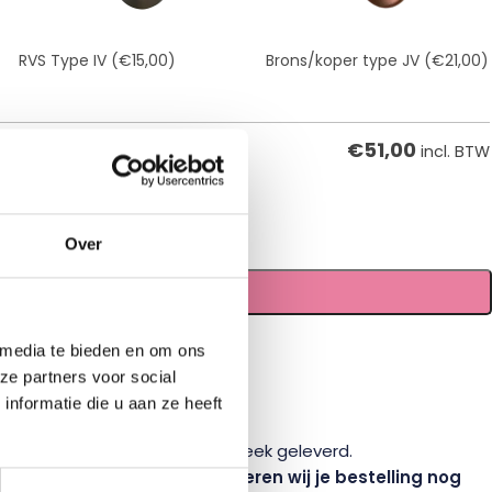
RVS Type IV
(€15,00)
Brons/koper type JV
(€21,00)
€
51,00
incl. BTW
Over
TOEVOEGEN AAN WINKELWAGEN
 media te bieden en om ons
tellen en bestellen
ze partners voor social
tijlen
nformatie die u aan ze heeft
te
vakman
besteld, doorgaans volgende week geleverd.
1 juli om 12:00 uur, dan proberen wij je bestelling nog