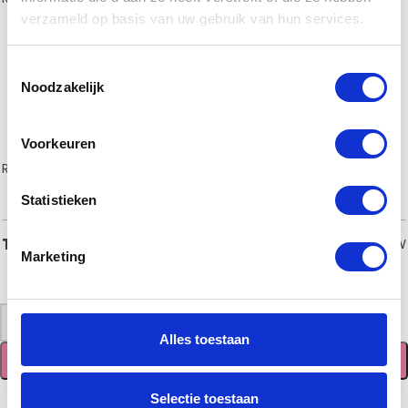
verzameld op basis van uw gebruik van hun services.
Toestemmingsselectie
Noodzakelijk
Voorkeuren
RVS Type IR
(€15,00)
Brons/koper type JR
(€21,00)
Statistieken
€
50,00
Totaal
incl. BTW
Marketing
-
+
Alles toestaan
TOEVOEGEN AAN WINKELWAGEN
Selectie toestaan