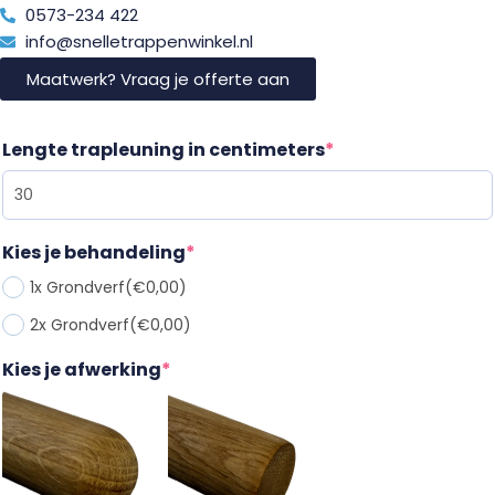
0573-234 422
info@snelletrappenwinkel.nl
Maatwerk? Vraag je offerte aan
Lengte trapleuning in centimeters
*
Kies je behandeling
*
1x Grondverf
(€0,00)
2x Grondverf
(€0,00)
Kies je afwerking
*