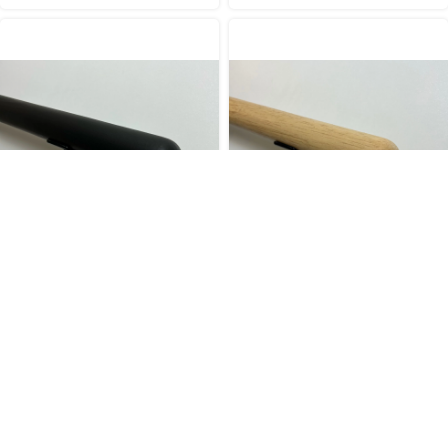
Zwarte trapleuning rond
Rubberwood trapleuning
38 MM
rond 38 MM
€
46,00
€
46,00
incl. BTW
incl. BTW