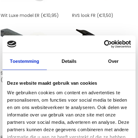
Wit Luxe model ER
(€10,95)
RVS look FR
(€11,50)
Toestemming
Details
Over
Staal robuust model GR
RVS Zwart type GR
(€15,00)
(€11,50)
Deze website maakt gebruik van cookies
We gebruiken cookies om content en advertenties te
personaliseren, om functies voor social media te bieden
en om ons websiteverkeer te analyseren. Ook delen we
informatie over uw gebruik van onze site met onze
partners voor social media, adverteren en analyse. Deze
partners kunnen deze gegevens combineren met andere
informatie die u aan ze heeft verstrekt of die ze hebben
RVS Wit type GR
(€15,00)
RVS Grijs type GR
(€17,50)