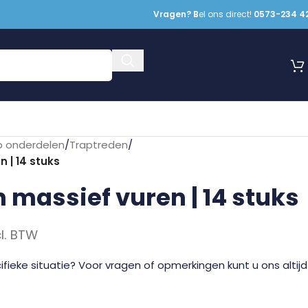
Vragen? B
el ons direct!
0573-234 4
p onderdelen
/
Traptreden
/
 | 14 stuks
 massief vuren | 14 stuks
cl. BTW
fieke situatie? Voor vragen of opmerkingen kunt u ons altijd