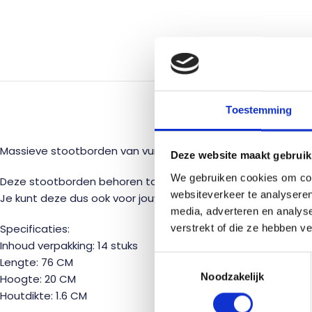
BESC
Toestemming
Massieve stootborden van vurenhout, te gebruiken om jouw 
Deze website maakt gebruik
We gebruiken cookies om cont
Deze stootborden behoren tot de
rechte trap 300 CM hoo
websiteverkeer te analyseren
Je kunt deze dus ook voor jouw eigen trap gebruiken, om de
media, adverteren en analys
Specificaties:
verstrekt of die ze hebben v
Inhoud verpakking: 14 stuks
Toestemmingsselectie
Lengte: 76 CM
Noodzakelijk
Hoogte: 20 CM
Houtdikte: 1.6 CM