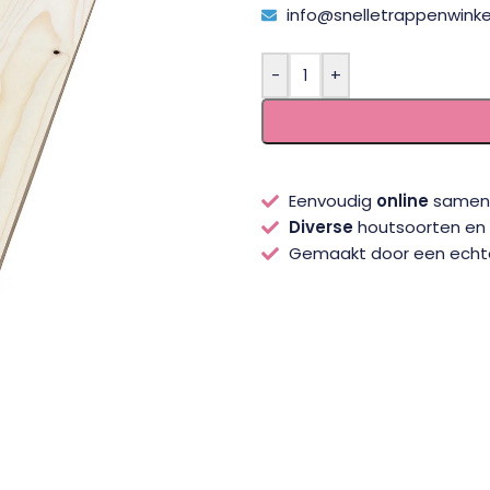
info@snelletrappenwinkel
-
+
Eenvoudig
online
samens
Diverse
houtsoorten en s
Gemaakt door een ech