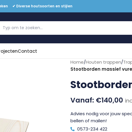
eken ✔ Diverse houtsoorten en stijlen
Offerte aanvragen
rojecten
Contact
Home
/
Houten trappen
/
Tra
Stootborden massief vuren
Stootborden
€
140,00
in
Advies nodig voor jouw speci
bellen of mailen!
0573-234 422