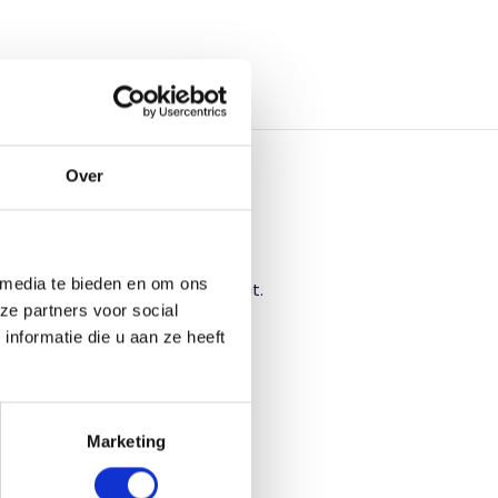
ODIG?
Over
 media te bieden en om ons
bruiken voor ieder ander project.
ze partners voor social
nformatie die u aan ze heeft
Marketing