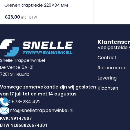
Grenen traptrede 220×34 MM
€
25,00
incl. BTW
Klantense
Veelgestelde
Contact
Snelle Trappenwinkel
De Vente 5A-01
Retourneren
7261 ST Ruurlo
Levering
Vanwege zomervakantie zijn wij gesloten
Klachten
van 17 juli tot en met 14 augustus
0573-234 422
info@snelletrappenwinkel.nl
KVK: 99147807
BTW NL868826674B01