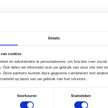
HRIJVING
ERVARINGEN VAN ANDEREN
HEB JE ADVIES N
Details
trap dicht te maken.
 van cookies
ent en advertenties te personaliseren, om functies voor social
g
, en de
rechte trap 280 CM hoog
, echter zijn deze ook te ge
. Ook delen we informatie over uw gebruik van onze site met on
ze dicht te maken.
e. Deze partners kunnen deze gegevens combineren met andere i
erzameld op basis van uw gebruik van hun services.
Voorkeuren
Statistieken