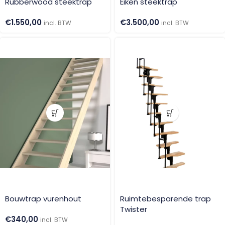
Rubberwood steektrap
Eiken steektrap
€
1.550,00
€
3.500,00
incl. BTW
incl. BTW
Bouwtrap vurenhout
Ruimtebesparende trap
Twister
€
340,00
incl. BTW