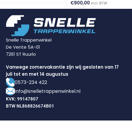
€
900,00
incl. BTW
Snelle Trappenwinkel
De Vente 5A-01
7261 ST Ruurlo
Vanwege zomervakantie zijn wij gesloten van 17
juli tot en met 14 augustus
0573-234 422
info@snelletrappenwinkel.nl
KVK: 99147807
BTW NL868826674B01
Klantenservice
Veelgestelde vragen