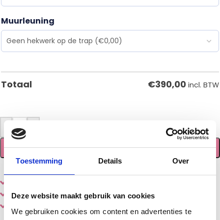
Muurleuning
€
390,00
Totaal
incl. BTW
-
+
TOEVOEGEN AAN WINKELWAGEN
Toestemming
Details
Over
Eenvoudig
online
samenstellen en bestellen
Diverse
houtsoorten en stijlen
Deze website maakt gebruik van cookies
Gemaakt door een echte
vakman
We gebruiken cookies om content en advertenties te
De levertijd is circa 1-5 werkdagen.