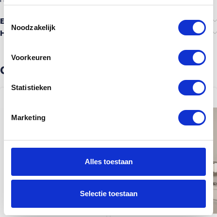
Toestemmingsselectie
Ervaringen van anderen
Noodzakelijk
Heb je advies nodig?
Voorkeuren
Gerelateerde producten
Statistieken
Marketing
Alles toestaan
Selectie toestaan