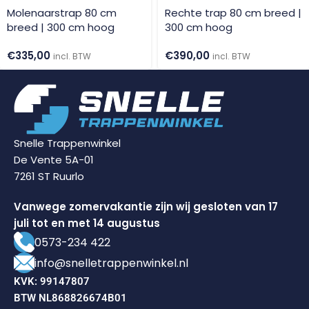
Molenaarstrap 80 cm
Rechte trap 80 cm breed |
breed | 300 cm hoog
300 cm hoog
€
335,00
€
390,00
incl. BTW
incl. BTW
Snelle Trappenwinkel
De Vente 5A-01
7261 ST Ruurlo
Vanwege zomervakantie zijn wij gesloten van 17
juli tot en met 14 augustus
0573-234 422
info@snelletrappenwinkel.nl
KVK: 99147807
BTW NL868826674B01