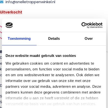
info@snelletrappenwinkel.nl
Uitverkocht
Eenvoudig
online
samenstellen en bestellen
Diverse
houtsoorten en stijlen
Gemaakt door een echte
vakman
Toestemming
Details
Over
Beschrijving
Deze website maakt gebruik van cookies
De Vuren Eco trap is een complete dichte steektrap voor
een zeer scherpe prijs. Met de meegeleverde handleiding
We gebruiken cookies om content en advertenties te
kun je direct aan de slag. Deze trap is een van de meest
personaliseren, om functies voor social media te bieden
complete trappen voor zijn geld.
en om ons websiteverkeer te analyseren. Ook delen we
informatie over uw gebruik van onze site met onze
Deze trap bestaat uit:
partners voor social media, adverteren en analyse. Deze
partners kunnen deze gegevens combineren met andere
Steektrap 280 CM hoog, 80 Cm breed, 220 CM lang.
informatie die u aan ze heeft verstrekt of die ze hebben
Stootbordenset, om de trap dicht te maken
verzameld op basis van uw gebruik van hun services.
Hekwerk op de boom, links en rechts toepasbaar.