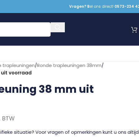
Vragen? B
el ons direct!
0573-234 4
 trapleuningen
/
Ronde trapleuningen 38mm
/
uit voorraad
euning 38 mm uit
l. BTW
fieke situatie? Voor vragen of opmerkingen kunt u ons altijd