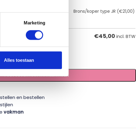
RVS Grijs type GR
(€17,50)
Brons/koper type JR
(€21,00)
Marketing
€
45,00
incl. BTW
Alles toestaan
TOEVOEGEN AAN WINKELWAGEN
tellen en bestellen
tijlen
te
vakman