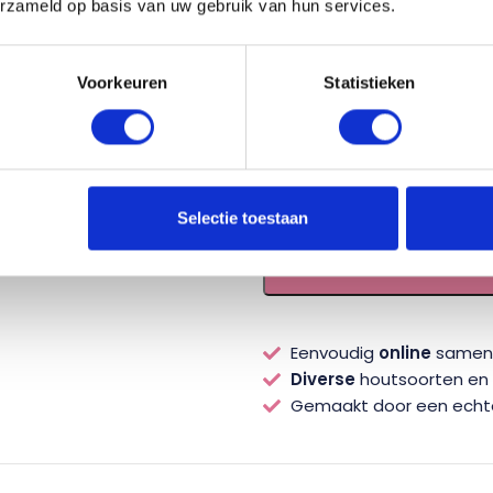
erzameld op basis van uw gebruik van hun services.
RVS Type IR
(€15,00)
Voorkeuren
Statistieken
Totaal
Selectie toestaan
-
+
Eenvoudig
online
samens
Diverse
houtsoorten en s
Gemaakt door een ech