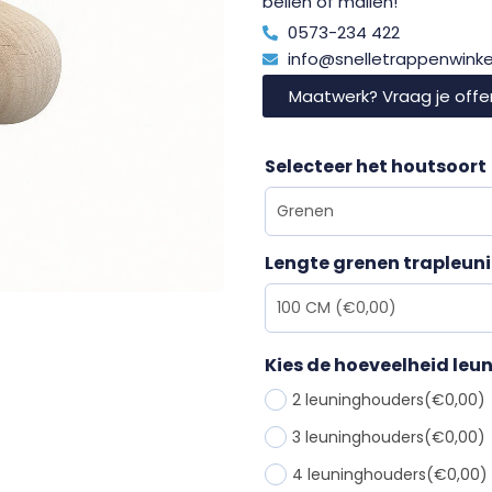
bellen of mailen!
0573-234 422
info@snelletrappenwinkel
Maatwerk? Vraag je offe
Selecteer het houtsoort
Lengte grenen trapleun
Kies de hoeveelheid le
2 leuninghouders
(€0,00)
3 leuninghouders
(€0,00)
4 leuninghouders
(€0,00)