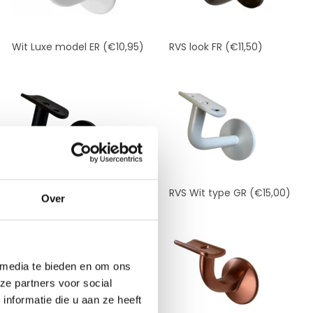
Wit Luxe model ER
(€10,95)
RVS look FR
(€11,50)
RVS Zwart type GR
(€15,00)
RVS Wit type GR
(€15,00)
Over
 media te bieden en om ons
ze partners voor social
nformatie die u aan ze heeft