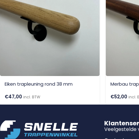
Eiken trapleuning rond 38 mm
Merbau trap
€
47,00
€
52,00
incl. BTW
incl.
Klantense
Veelgestelde