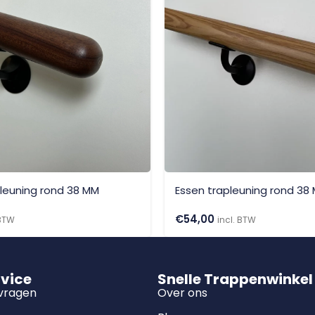
leuning rond 38 MM
Essen trapleuning rond 38
€
54,00
 BTW
incl. BTW
rvice
Snelle Trappenwinkel
 vragen
Over ons