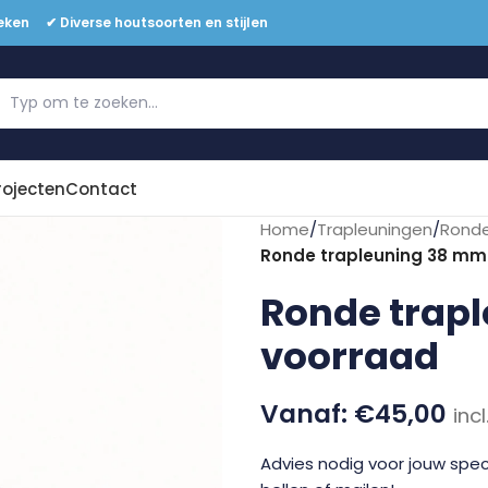
eken ✔ Diverse houtsoorten en stijlen
Offerte aanvragen
rojecten
Contact
Home
/
Trapleuningen
/
Ronde
Ronde trapleuning 38 mm 
Ronde trapl
voorraad
€
45,00
inc
Advies nodig voor jouw speci