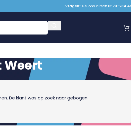
Vragen? B
el ons direct!
0573-234 4
t Weert
men. De klant was op zoek naar gebogen