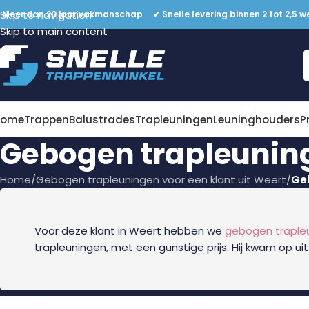
Skip to navigation
 Meer dan 20 jaar vakmanschap ✔ Snelle levering binnen 2 tot 2,5 w
Skip to main content
Home
Trappen
Balustrades
Trapleuningen
Leuninghouders
P
Gebogen trapleuning
Home
/
Gebogen trapleuningen voor een klant uit Weert
/
Geb
Voor deze klant in Weert hebben we
gebogen traple
trapleuningen, met een gunstige prijs. Hij kwam op ui