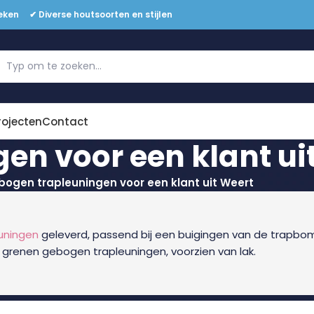
eken ✔ Diverse houtsoorten en stijlen
Offerte aanvragen
rojecten
Contact
en voor een klant ui
ogen trapleuningen voor een klant uit Weert
uningen
geleverd, passend bij een buigingen van de trapbo
t grenen gebogen trapleuningen, voorzien van lak.