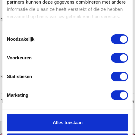
partners kunnen deze gegevens combineren met andere
informatie die u aan ze heeft verstrekt of die ze hebben
verzameld op basis van uw gebruik van hun services.
RVS Wit type GR
(€15,00)
RVS Grijs type GR
(€17,50)
Toestemmingsselectie
Noodzakelijk
Voorkeuren
RVS Type IR
(€15,00)
Brons/koper type JR
(€21,00)
Statistieken
Marketing
€
47,00
Totaal
incl. BTW
Alles toestaan
-
+