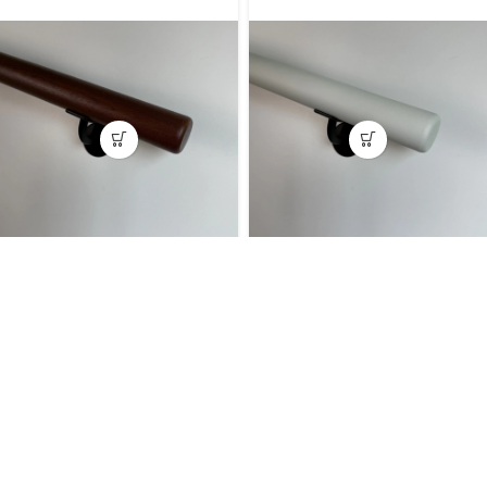
Mahonie leuning rond 45
Witte trapleuning rond 45
MM
MM
€
47,00
€
45,00
incl. BTW
incl. BTW