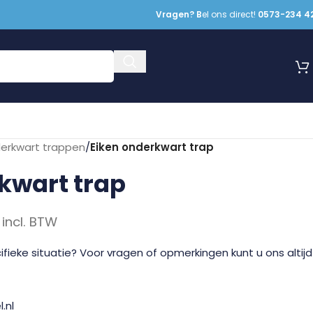
Vragen? B
el ons direct!
0573-234 4
erkwart trappen
/
Eiken onderkwart trap
kwart trap
incl. BTW
fieke situatie? Voor vragen of opmerkingen kunt u ons altijd
.nl