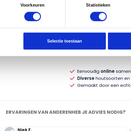
Voorkeuren
Statistieken
Totaal
-
+
Selectie toestaan
Eenvoudig
online
samens
Diverse
houtsoorten en s
Gemaakt door een ech
ERVARINGEN VAN ANDEREN
HEB JE ADVIES NODIG?
Niek F.