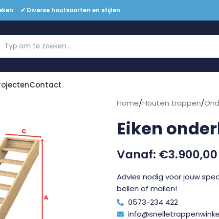
eken ✔ Diverse houtsoorten en stijlen
Offerte aanvragen
rojecten
Contact
Home
/
Houten trappen
/
Ond
Eiken onder
€
3.900,00
Advies nodig voor jouw speci
bellen of mailen!
0573-234 422
info@snelletrappenwinkel