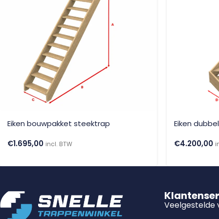
Eiken bouwpakket steektrap
Eiken dubbe
€
1.695,00
€
4.200,00
incl. BTW
i
Klantense
Veelgestelde