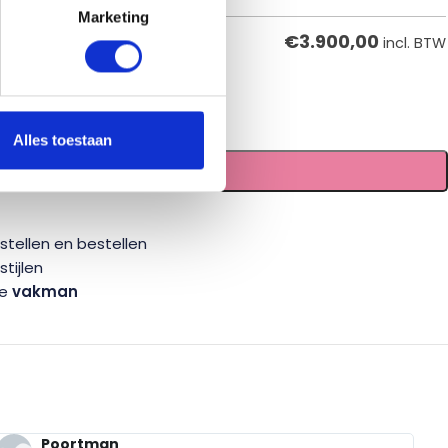
Marketing
€
3.900,00
incl. BTW
Alles toestaan
TOEVOEGEN AAN WINKELWAGEN
tellen en bestellen
tijlen
te
vakman
Poortman