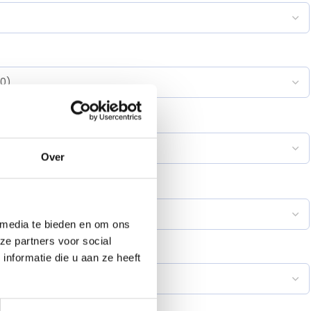
1 meter)
*
?
Over
p de treden
*
?
 media te bieden en om ons
ze partners voor social
nformatie die u aan ze heeft