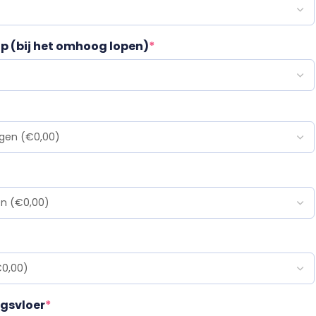
ap (bij het omhoog lopen)
*
ngsvloer
*