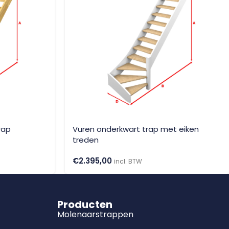
rap
Vuren onderkwart trap met eiken
treden
€
2.395,00
incl. BTW
Producten
Molenaarstrappen