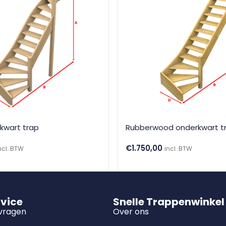
lkwart trap
Rubberwood onderkwart t
€
1.750,00
ncl. BTW
incl. BTW
rvice
Snelle Trappenwinkel
 vragen
Over ons