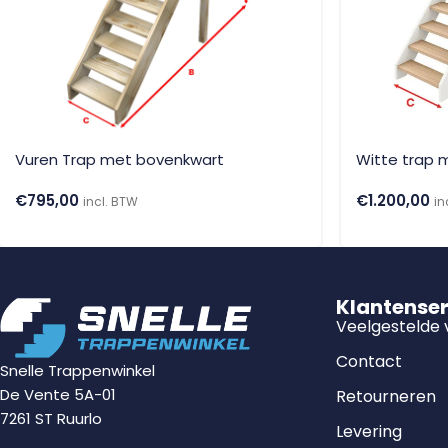
Vuren Trap met bovenkwart
Witte trap m
€
795,00
€
1.200,00
incl. BTW
in
Klantense
Veelgestelde
Contact
Snelle Trappenwinkel
De Vente 5A-01
Retourneren
7261 ST Ruurlo
Levering