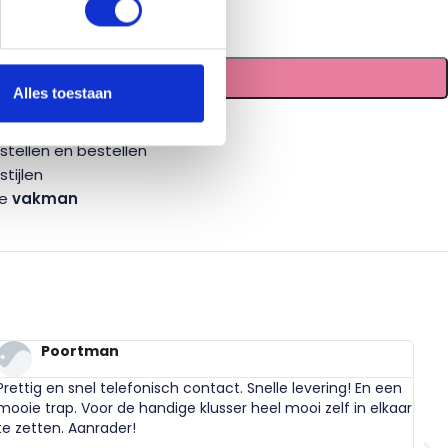
TOEVOEGEN AAN WINKELWAGEN
Alles toestaan
tellen en bestellen
tijlen
te
vakman
Poortman
Prettig en snel telefonisch contact. Snelle levering! En een
Bes
mooie trap. Voor de handige klusser heel mooi zelf in elkaar
Ook
te zetten. Aanrader!