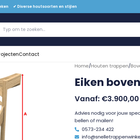
eken ✔ Diverse houtsoorten en stijlen
Offerte aanvragen
rojecten
Contact
Home
/
Houten trappen
/
Bov
Eiken boven
€
3.900,00
Advies nodig voor jouw speci
bellen of mailen!
0573-234 422
info@snelletrappenwinkel