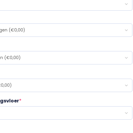
ngsvloer
*