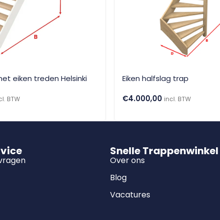
et eiken treden Helsinki
Eiken halfslag trap
€
4.000,00
cl. BTW
incl. BTW
rvice
Snelle Trappenwinkel
 vragen
Over ons
Blog
Vacatures