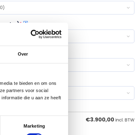
1 meter)
*
?
p de treden
?
Over
 media te bieden en om ons
ze partners voor social
nformatie die u aan ze heeft
€
3.900,00
incl. BTW
Marketing