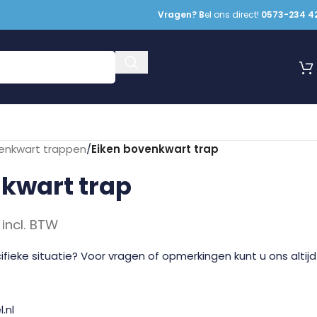
Vragen? B
el ons direct!
0573-234 4
enkwart trappen
/
Eiken bovenkwart trap
kwart trap
incl. BTW
fieke situatie? Voor vragen of opmerkingen kunt u ons altijd
.nl