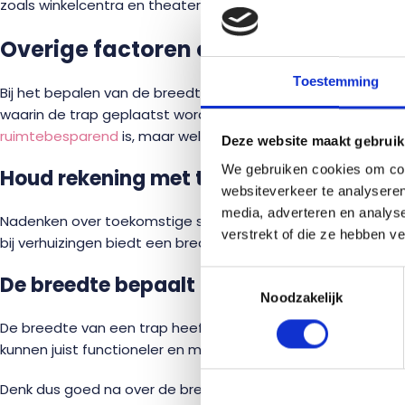
zoals winkelcentra en theaters, is een brede trap zelfs 
Overige factoren om rekening mee 
Toestemming
Bij het bepalen van de breedte van een trap zijn er verschil
waarin de trap geplaatst wordt. In kleinere woningen kan het
ruimtebesparend
is, maar wel voldoet aan de minimale bre
Deze website maakt gebruik
We gebruiken cookies om cont
Houd rekening met toekomstplannen
websiteverkeer te analyseren
media, adverteren en analys
Nadenken over toekomstige situaties kan slim zijn. Als je bi
verstrekt of die ze hebben v
bij verhuizingen biedt een bredere trap voordelen voor het 
Toestemmingsselectie
De breedte bepaalt de stijl van je wonin
Noodzakelijk
De breedte van een trap heeft ook invloed op de uitstraling
kunnen juist functioneler en minder opvallend zijn, wat goed
Denk dus goed na over de breedte van jouw trap. Het heeft d