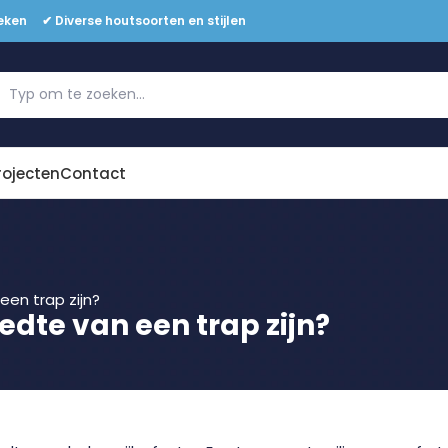
eken ✔ Diverse houtsoorten en stijlen
Offerte aanvragen
rojecten
Contact
en trap zijn?
dte van een trap zijn?