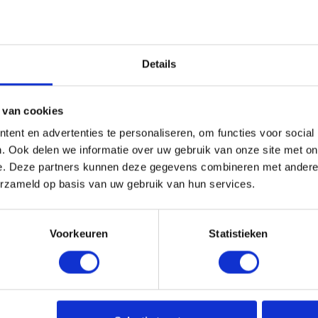
cruciaal om een goede doorstroom van mensen te bevorderen
te houden
Details
lende factoren die je kunt overwegen. Naast de wettelijke eis
 bijvoorbeeld lastig zijn om een brede trap te plaatsen. In 
edte.
 van cookies
ent en advertenties te personaliseren, om functies voor social
. Ook delen we informatie over uw gebruik van onze site met on
e. Deze partners kunnen deze gegevens combineren met andere i
jvoorbeeld kinderen wilt of verwacht dat je later moeite krij
erzameld op basis van uw gebruik van hun services.
verplaatsen van grote spullen.
g
Voorkeuren
Statistieken
 van je interieur. Een bredere trap kan een luxe uitstraling
 kan passen in minimalistische of moderne interieurs.
irect invloed op esthetiek. veiligheid, comfort en de bruikb