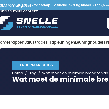
Skip to navigation
 Meer dan 20 jaar vakmanschap ✔ Snelle levering binnen 2 tot 2,5 w
Skip to main content
Home
Trappen
Balustrades
Trapleuningen
Leuninghouders
P
TERUG NAAR BLOGS
Home
/
Blog
/
Wat moet de minimale breedte van e
Wat moet de minimale bree