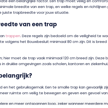
edte een belangrijke factor. Een trap moet veilig en comfort
inimale breedte van een trap, en welke regels en richtlijne
e juiste trapbreedte voor jouw situatie.
reedte van een trap
van
trappen
. Deze regels zijn bedoeld om de veiligheid te 
dte volgens het Bouwbesluit minimaal 80 cm zijn. Dit is br
; hier moet de trap vaak minimaal 120 cm breed zijn. Dez
 is in drukke omgevingen zoals scholen, kantoren en ziekenhui
belangrijk?
d en het gebruiksgemak. Een te smalle trap kan gevaarlijk zi
eer ruimte om veilig te bewegen en geven een gevoel van st
ere en meer ontspannen loop, zeker wanneer meerdere mense