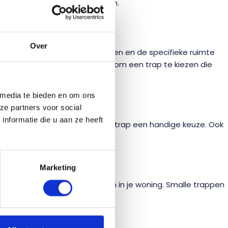
 en opstoppingen te voorkomen.
Over
en zijn er persoonlijke voorkeuren en de specifieke ruimte
deze gevallen is het verstandig om een trap te kiezen die
 media te bieden en om ons
ze partners voor social
nformatie die u aan ze heeft
gt met traplopen, is een bredere trap een handige keuze. Ook
Marketing
 geven en een eyecatcher vormen in je woning. Smalle trappen
aarheid van de trap!