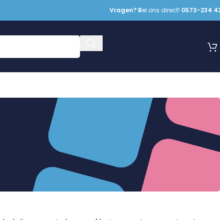
Vragen? B
el ons direct!
0573-234 4