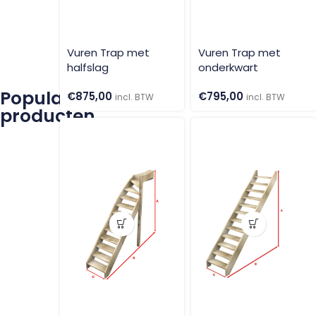
Vuren Trap met
Vuren Trap met
halfslag
onderkwart
Populaire
€
875,00
€
795,00
incl. BTW
incl. BTW
producten