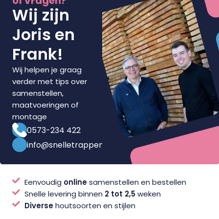
of vragen?
Wij zijn
Joris en
Frank!
Wij helpen je graag
verder met tips over
samenstellen,
maatvoeringen of
montage
0573-234 422
info@snelletrappenwinkel.nl
Eenvoudig
online
samenstellen en bestellen
Snelle levering binnen
2 tot 2,5
weken
Diverse
houtsoorten en stijlen