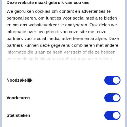
Deze website maakt gebruik van cookies
We gebruiken cookies om content en advertenties te
personaliseren, om functies voor social media te bieden
en om ons websiteverkeer te analyseren. Ook delen we
informatie over uw gebruik van onze site met onze
Eiken steektrap, compleet met
partners voor social media, adverteren en analyse. Deze
leuning en balustrade
partners kunnen deze gegevens combineren met andere
informatie die u aan ze heeft verstrekt of die ze hebben
Project: Massieve Eiken Trap met Bijpassende
verzameld op basis van uw gebruik van hun services.
Leuning en Balustrade Voor dit project hebben wij
een prachtige massieve eiken trap gerealiseerd,
Toestemmingsselectie
Noodzakelijk
LEES MEER
Voorkeuren
Statistieken