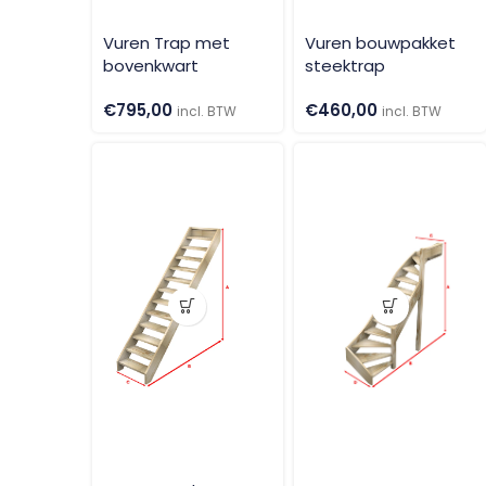
Vuren Trap met
Vuren bouwpakket
bovenkwart
steektrap
€
795,00
€
460,00
incl. BTW
incl. BTW