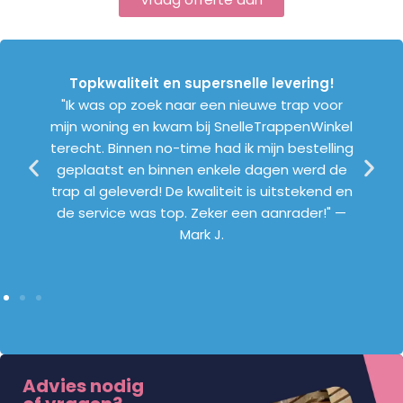
Topkwaliteit en supersnelle levering!
e een
"We wi
"Ik was op zoek naar een nieuwe trap voor
cherpe
mijn woning en kwam bij SnelleTrappenWinkel
teit is
Snell
terecht. Binnen no-time had ik mijn bestelling
ing ook
werk g
geplaatst en binnen enkele dagen werd de
s. Heel
gemaak
trap al geleverd! De kwaliteit is uitstekend en
L.
was d
de service was top. Zeker een aanrader!" —
behu
Mark J.
Advies nodig