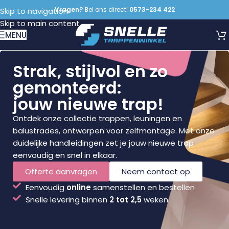
Vragen? B
el ons direct!
0573-234 422
Skip to navigation
Skip to main content
MENU
Strak, stijlvol en zo
gemonteerd:
jouw nieuwe trap!
Ontdek onze collectie trappen, leuningen en
balustrades, ontworpen voor zelfmontage. Met onze
duidelijke handleidingen zet je jouw nieuwe trap
eenvoudig en snel in elkaar.
Offerte aanvragen
Neem contact op
Eenvoudig
online
samenstellen en bestellen
Snelle levering binnen
2 tot 2,5
weken