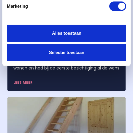
Marketing
Alles toestaan
Grenen balustrade
Selectie toestaan
De uitdaging De klant was recent in dit huis komen
wonen en had bij de eerste bezichtiging al de wens
LEES MEER