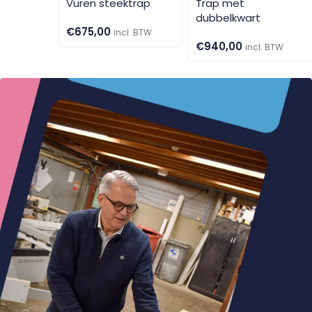
Vuren steektrap
Trap met
dubbelkwart
€
675,00
incl. BTW
€
940,00
incl. BTW