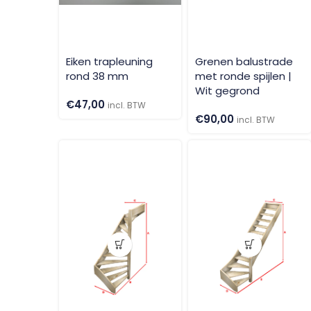
Eiken trapleuning
Grenen balustrade
rond 38 mm
met ronde spijlen |
Wit gegrond
€
47,00
incl. BTW
€
90,00
incl. BTW