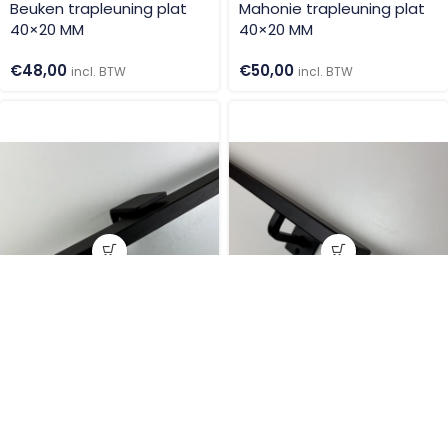
Beuken trapleuning plat
Mahonie trapleuning plat
40×20 MM
40×20 MM
€
48,00
€
50,00
incl. BTW
incl. BTW
Zwarte trapleuning plat
Zwarte stalen trapleuning
40×20 MM
Plat 40×20 MM