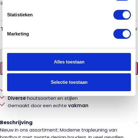
RVS Type IV
(€15,00)
Brons/koper type JV
(€21,00)
Statistieken
€
50,00
Totaal
incl. BTW
Marketing
-
+
Alles toestaan
TOEVOEGEN AAN WINKELWAGEN
Selectie toestaan
Eenvoudig
online
samenstellen en bestellen
Diverse
houtsoorten en stijlen
Gemaakt door een echte
vakman
Beschrijving
Nieuw in ons assortiment: Moderne trapleuning van
hardhout met zwarte design houders. In veel gevallen