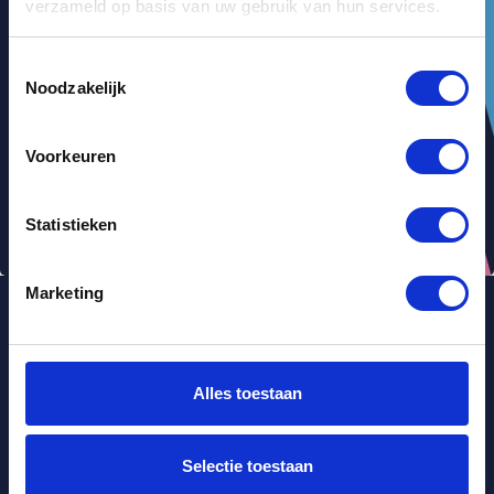
verzameld op basis van uw gebruik van hun services.
Toestemmingsselectie
Noodzakelijk
Voorkeuren
Statistieken
Marketing
Snelle Trappenwinkel
Alles toestaan
De Vente 5A-01
7261 ST Ruurlo
Selectie toestaan
Vanwege zomervakantie zijn wij gesloten van 17