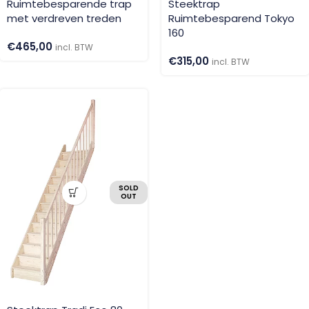
Ruimtebesparende trap
Steektrap
met verdreven treden
Ruimtebesparend Tokyo
160
€
465,00
incl. BTW
€
315,00
incl. BTW
SOLD
OUT