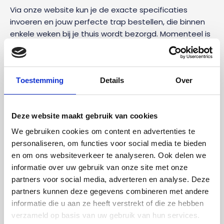
Via onze website kun je de exacte specificaties
invoeren en jouw perfecte trap bestellen, die binnen
enkele weken bij je thuis wordt bezorgd. Momenteel is
de levertijd ongeveer 3 tot 5 weken nadat we een
akkoord van jou hebben gekregen op de
productietekening.
Toestemming
Details
Over
Snel geleverd en gemonteerd
Deze website maakt gebruik van cookies
Een groot voordeel van Snelle Trappenwinkel is de
snelle levering en eenvoudige montage. Na jouw
We gebruiken cookies om content en advertenties te
bestelling zorgen wij ervoor dat alle onderdelen op
personaliseren, om functies voor social media te bieden
maat worden gemaakt en binnen drie tot vijf
en om ons websiteverkeer te analyseren. Ook delen we
werkweken worden geleverd.
informatie over uw gebruik van onze site met onze
partners voor social media, adverteren en analyse. Deze
Onze trappen worden geleverd in handige
partners kunnen deze gegevens combineren met andere
bouwpakketten met losse onderdelen die wij op
informatie die u aan ze heeft verstrekt of die ze hebben
maakt hebben gemaakt. Dit zorgt voor een snelle
verzameld op basis van uw gebruik van hun services.