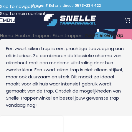
Vragen? B
el ons direct!
0573-234 422
Skip to navigation
Skip to main content
Zwart eiken trap
MENU
Home
/
Houten trappen
/
Eiken trappen
/
Zwart eiken trap
Een zwart eiken trap is een prachtige toevoeging aan
elk interieur. Ze combineren de klassieke charme van
eikenhout met een moderne uitstraling door hun
zwarte kleur. Een zwart eiken trap is niet alleen stijlvol,
maar ook duurzaam en sterk. Dit maakt ze ideaal
maakt voor elk huis waar intensief gebruik wordt
gemaakt van de trap. Ontdek de mogelijkheden van
Snelle Trappenwinkel en bestel jouw gewenste trap
vandaag nog!