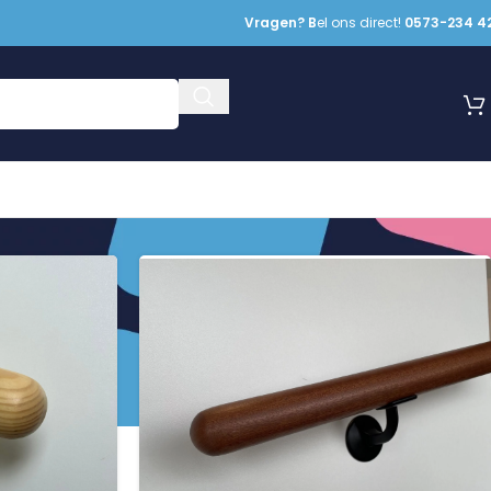
Vragen? B
el ons direct!
0573-234 4