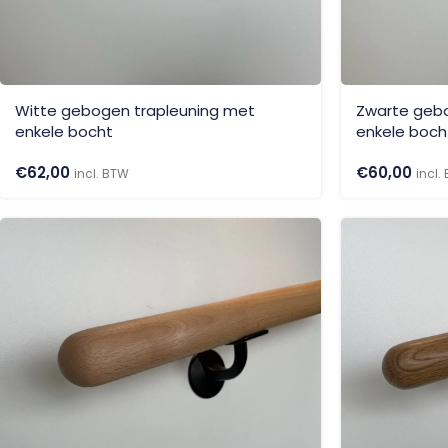
Witte gebogen trapleuning met
Zwarte geb
enkele bocht
enkele boch
€
62,00
€
60,00
incl. BTW
incl.