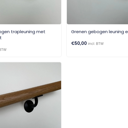
ogen trapleuning met
Grenen gebogen leuning e
t
€
50,00
incl. BTW
 BTW