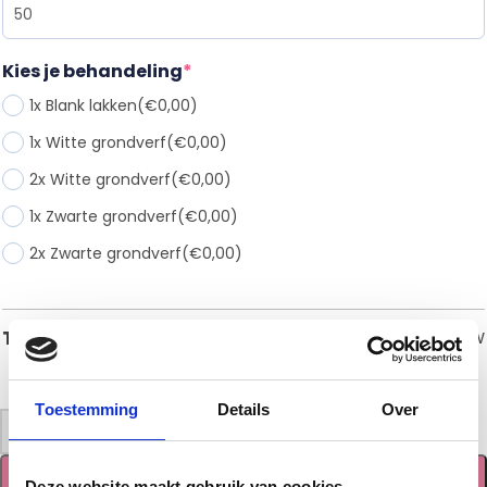
Kies je behandeling
*
1x Blank lakken
(€0,00)
1x Witte grondverf
(€0,00)
2x Witte grondverf
(€0,00)
1x Zwarte grondverf
(€0,00)
2x Zwarte grondverf
(€0,00)
€
63,00
Totaal
incl. BTW
Toestemming
Details
Over
-
+
TOEVOEGEN AAN WINKELWAGEN
Deze website maakt gebruik van cookies