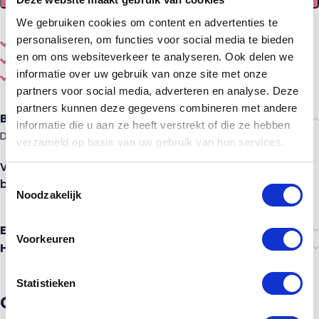
We gebruiken cookies om content en advertenties te
personaliseren, om functies voor social media te bieden
Eenvoudig
online
samenstellen en bestellen
en om ons websiteverkeer te analyseren. Ook delen we
Diverse
houtsoorten en stijlen
informatie over uw gebruik van onze site met onze
Gemaakt door een echte
vakman
partners voor social media, adverteren en analyse. Deze
partners kunnen deze gegevens combineren met andere
Beschrijving
informatie die u aan ze heeft verstrekt of die ze hebben
Deze smetplank is recht, en standaard wit gegrond.
verzameld op basis van uw gebruik van hun services.
Vergeet niet direct je trapleuning op maat bij te
Toestemmingsselectie
bestellen.
Noodzakelijk
Ervaringen van anderen
Voorkeuren
Heb je advies nodig?
Statistieken
Gerelateerde producten