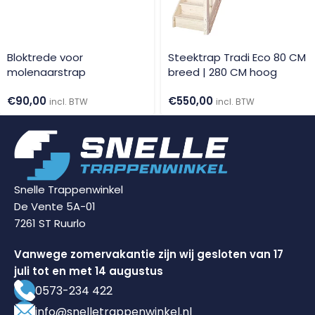
Bloktrede voor
Steektrap Tradi Eco 80 CM
molenaarstrap
breed | 280 CM hoog
€
90,00
€
550,00
incl. BTW
incl. BTW
Snelle Trappenwinkel
De Vente 5A-01
7261 ST Ruurlo
Vanwege zomervakantie zijn wij gesloten van 17
juli tot en met 14 augustus
0573-234 422
info@snelletrappenwinkel.nl