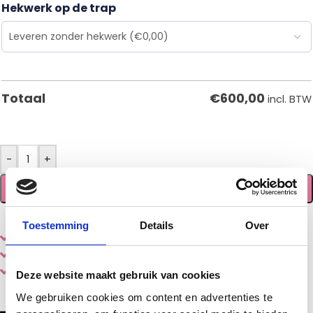
Hekwerk op de trap
€
600,00
Totaal
incl. BTW
-
+
TOEVOEGEN AAN WINKELWAGEN
Toestemming
Details
Over
Eenvoudig
online
samenstellen en bestellen
Diverse
houtsoorten en stijlen
Gemaakt door een echte
vakman
Deze website maakt gebruik van cookies
De levertijd is circa 1-5 werkdagen.
We gebruiken cookies om content en advertenties te
In verband met de zomervakantie verzenden wij enkel