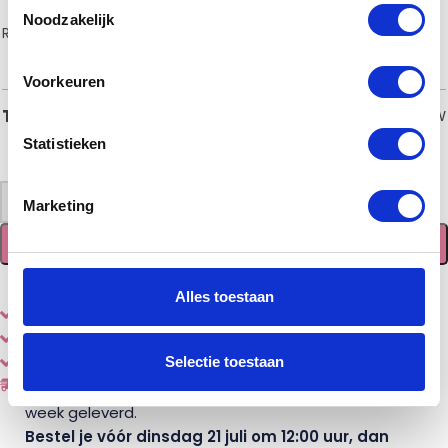
Noodzakelijk
RVS Type IV
(€15,00)
Brons/koper type JV
(€21,00)
Voorkeuren
€
47,00
Totaal
incl. BTW
Statistieken
-
+
Marketing
TOEVOEGEN AAN WINKELWAGEN
Alles toestaan
Eenvoudig
online
samenstellen en bestellen
Diverse
houtsoorten en stijlen
Selectie toestaan
Gemaakt door een echte
vakman
Vóór dinsdag 12:00 uur besteld, doorgaans volgende
week geleverd.
Bestel je vóór dinsdag 21 juli om 12:00 uur, dan