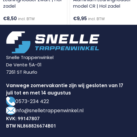
zadel
model CR | Hol zadel
€
8,50
€
9,95
incl. BTW
incl. BTW
Snelle Trappenwinkel
De Vente 5A-01
7261 ST Ruurlo
Vanwege zomervakantie zijn wij gesloten van 17
juli tot en met 14 augustus
0573-234 422
info@snelletrappenwinkel.nl
KVK: 99147807
BTW NL868826674B01