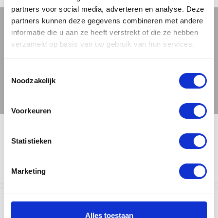
partners voor social media, adverteren en analyse. Deze
partners kunnen deze gegevens combineren met andere
informatie die u aan ze heeft verstrekt of die ze hebben
verzameld op basis van uw gebruik van hun services.
Toestemmingsselectie
Noodzakelijk
Voorkeuren
Statistieken
Steektrap vuren
Keepboom steektrap
keepboom
vuren met Beuken treden
Marketing
€
995,00
€
2.200,00
incl. BTW
incl. BTW
Alles toestaan