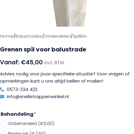
Home
/
Balustrades
/
Onderdelen
/
Spillen
Grenen spil voor balustrade
€
45,00
incl. BTW
Advies nodig voor jouw specifieke situatie? Voor vragen of
opmerkingen kunt u ons altijd bellen of mailen!
0573-234 422
info@snelletrappenwinkel.nl
Behandeling
*
Onbehandeld
(€0,00)
Blanke lak
(€7,50)