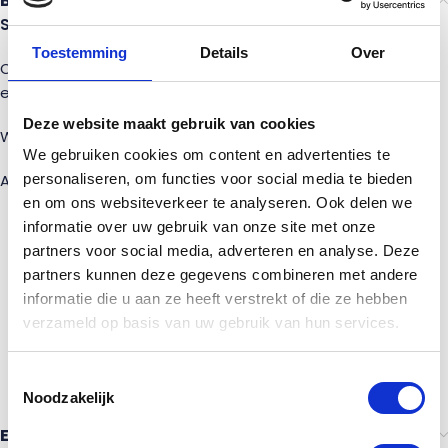
Beschrijving
Spil voor balustrade.
Toestemming
Details
Over
Op zoek naar een grenen spil? Deze spil is te gebruiken bij
een balustrade.
Deze website maakt gebruik van cookies
Wij bieden deze spillen in verschillende houtsoorten aan.
We gebruiken cookies om content en advertenties te
Afmeting 70 x 70 x 1200 mm.
personaliseren, om functies voor social media te bieden
en om ons websiteverkeer te analyseren. Ook delen we
informatie over uw gebruik van onze site met onze
Hoogte
1200 mm
partners voor social media, adverteren en analyse. Deze
Breedte
70 mm
partners kunnen deze gegevens combineren met andere
Dikte
informatie die u aan ze heeft verstrekt of die ze hebben
70 mm
verzameld op basis van uw gebruik van hun services.
Gat diameter
16 mm
Gat diepte
145 mm
Toestemmingsselectie
Noodzakelijk
Ervaringen van anderen