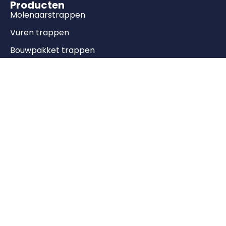
Producten
Molenaarstrappen
Vuren trappen
Bouwpakket trappen
Onderkwart trappen
© Copyright Livebo Webshops. 2025 |
Algemene
voorwaarden
|
Privacy policy
Gebouwd door:
NEXT LEAD