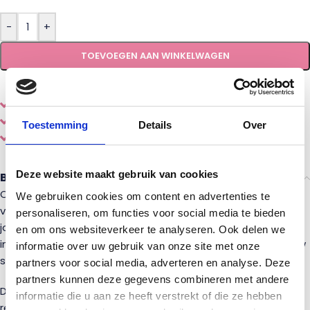
-
+
TOEVOEGEN AAN WINKELWAGEN
Eenvoudig
online
samenstellen en bestellen
Diverse
houtsoorten en stijlen
Toestemming
Details
Over
Gemaakt door een echte
vakman
Deze website maakt gebruik van cookies
Beschrijving
Op zoek naar een onderregel voor jouw nieuw balustrade
We gebruiken cookies om content en advertenties te
van grenenhout? Wij leveren deze op maat gemaakt voor
personaliseren, om functies voor social media te bieden
jouw project! De grenen regel word geleverd zonder
en om ons websiteverkeer te analyseren. Ook delen we
inboringen, zodat je deze zelf passend kunt maken op jouw
informatie over uw gebruik van onze site met onze
situatie.
partners voor social media, adverteren en analyse. Deze
partners kunnen deze gegevens combineren met andere
De afmeting van de onderregel is 44×66 MM. Je kunt de
informatie die u aan ze heeft verstrekt of die ze hebben
regel in beide richtingen gebruiken, doordat de afgeronde