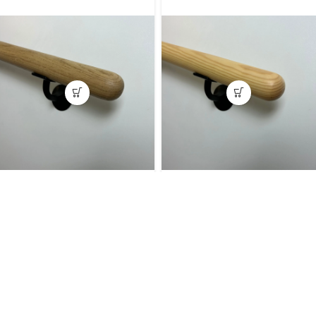
Eiken trapleuning rond 38
Grenen gebogen leuning
mm
enkele bocht
€
47,00
€
50,00
incl. BTW
incl. BTW