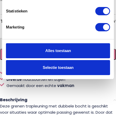
Statistieken
€
50,00
Totaal
incl. BTW
Marketing
-
+
Alles toestaan
TOEVOEGEN AAN WINKELWAGEN
Selectie toestaan
Eenvoudig
online
samenstellen en bestellen
Diverse
houtsoorten en stijlen
Gemaakt door een echte
vakman
Beschrijving
Deze grenen trapleuning met dubbele bocht is geschikt
voor situaties waar optimale passing gewenst is. Door dat