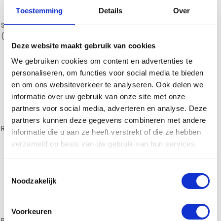
Toestemming
Details
Over
Staal robuust model GR
RVS Zwart type GR
(€15,00)
(€11,50)
Deze website maakt gebruik van cookies
We gebruiken cookies om content en advertenties te
personaliseren, om functies voor social media te bieden
en om ons websiteverkeer te analyseren. Ook delen we
informatie over uw gebruik van onze site met onze
partners voor social media, adverteren en analyse. Deze
partners kunnen deze gegevens combineren met andere
RVS Wit type GR
(€15,00)
RVS Grijs type GR
(€17,50)
informatie die u aan ze heeft verstrekt of die ze hebben
verzameld op basis van uw gebruik van hun services.
Toestemmingsselectie
Noodzakelijk
Voorkeuren
RVS Type IR
(€15,00)
Brons/koper type JR
(€21,00)