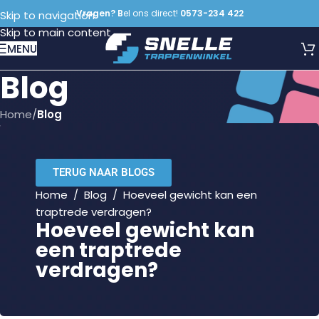
Vragen? B
el ons direct!
0573-234 422
Skip to navigation
Skip to main content
MENU
Blog
Home
/
Blog
TERUG NAAR BLOGS
Home
/
Blog
/
Hoeveel gewicht kan een
traptrede verdragen?
Hoeveel gewicht kan
een traptrede
verdragen?