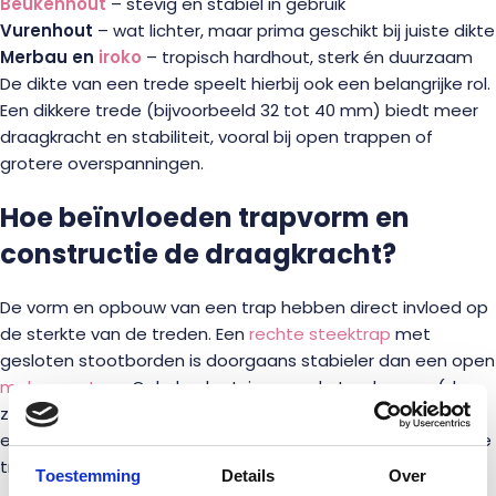
Beukenhout
– stevig en stabiel in gebruik
Vurenhout
– wat lichter, maar prima geschikt bij juiste dikte
Merbau en
iroko
– tropisch hardhout, sterk én duurzaam
De dikte van een trede speelt hierbij ook een belangrijke rol.
Een dikkere trede (bijvoorbeeld 32 tot 40 mm) biedt meer
draagkracht en stabiliteit, vooral bij open trappen of
grotere overspanningen.
Hoe beïnvloeden trapvorm en
constructie de draagkracht?
De vorm en opbouw van een trap hebben direct invloed op
de sterkte van de treden. Een
rechte steektrap
met
gesloten stootborden is doorgaans stabieler dan een open
molenaarstrap
. Ook de plaatsing van de trapbomen (de
zijkanten van de trap) speelt mee: hoe groter de afstand
ertussen, hoe zwaarder de belasting op het midden van de
trede.
Toestemming
Details
Over