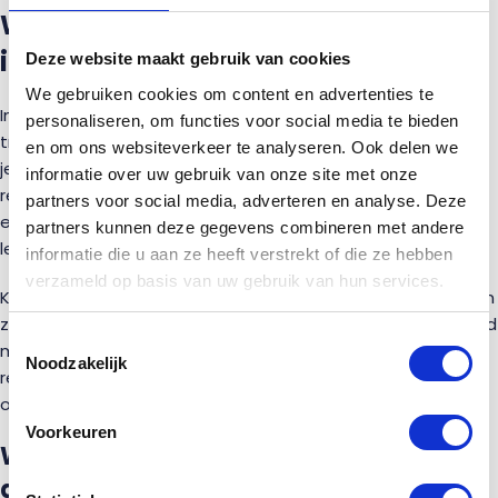
Waar moet je op letten bij
intensiever gebruik?
Deze website maakt gebruik van cookies
We gebruiken cookies om content en advertenties te
In de meeste huishoudens voldoet een standaard
personaliseren, om functies voor social media te bieden
traptrede ruim aan de dagelijkse belasting. Maar gebruik je
en om ons websiteverkeer te analyseren. Ook delen we
je trap intensiever, bijvoorbeeld bij een gezin met kinderen,
informatie over uw gebruik van onze site met onze
regelmatig sjouwen met zware spullen of als de trap naar
partners voor social media, adverteren en analyse. Deze
een werkkamer leidt, dan is het extra belangrijk om te
partners kunnen deze gegevens combineren met andere
letten op materiaaldikte en bevestiging.
informatie die u aan ze heeft verstrekt of die ze hebben
verzameld op basis van uw gebruik van hun services.
Kies in dat geval bij voorkeur voor een hardere houtsoort en
zorg dat de treden goed ondersteund worden, bijvoorbeeld
Toestemmingsselectie
met gesloten stootborden of extra tussenregels. Ook het
Noodzakelijk
regelmatig controleren van bouten of verbindingen helpt
om slijtage of speling op tijd te signaleren en te verhelpen.
Voorkeuren
Wil je zeker weten dat jouw trap sterk
genoeg is?