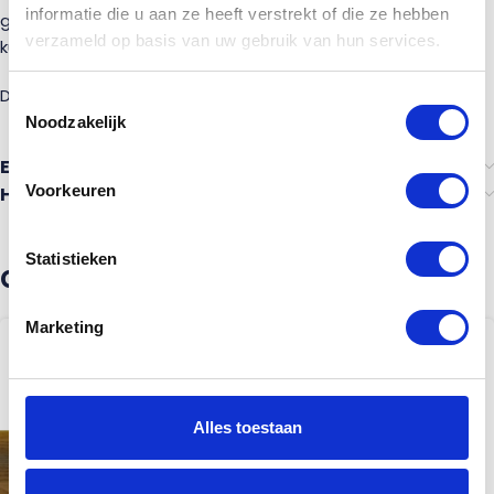
informatie die u aan ze heeft verstrekt of die ze hebben
geleverd zonder inboringen, zodat je deze zelf passend
verzameld op basis van uw gebruik van hun services.
kunt maken op jouw situatie.
De afmeting van de bovenregel is 44×75 MM.
Toestemmingsselectie
Noodzakelijk
Ervaringen van anderen
Voorkeuren
Heb je advies nodig?
Statistieken
Gerelateerde producten
Marketing
Alles toestaan