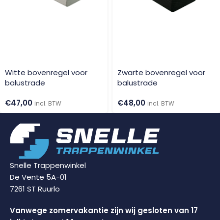
Witte bovenregel voor
Zwarte bovenregel voor
balustrade
balustrade
€
47,00
€
48,00
incl. BTW
incl. BTW
Snelle Trappenwinkel
De Vente 5A-01
7261 ST Ruurlo
Vanwege zomervakantie zijn wij gesloten van 17