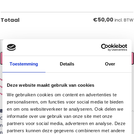
€
50,00
Totaal
incl. BTW
-
+
TOEVOEGEN AAN WINKELWAGEN
Toestemming
Details
Over
Eenvoudig
online
samenstellen en bestellen
Deze website maakt gebruik van cookies
Diverse
houtsoorten en stijlen
Gemaakt door een echte
vakman
We gebruiken cookies om content en advertenties te
personaliseren, om functies voor social media te bieden
en om ons websiteverkeer te analyseren. Ook delen we
Beschrijving
informatie over uw gebruik van onze site met onze
Op zoek naar een sleutelgatprofiel bovenregel voor jouw
partners voor social media, adverteren en analyse. Deze
nieuwe balustrade van beukenhout? Wij leveren deze op
partners kunnen deze gegevens combineren met andere
maat gemaakt voor jouw project! De beuken regel word