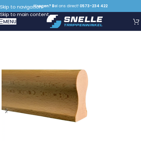
Vragen? B
el ons direct!
0573-234 422
Skip to navigation
Skip to main content
MENU