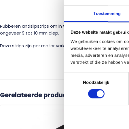
BESC
Toestemming
Rubberen antislipstrips om in te frezen in uw trap. Deze str
Deze website maakt gebruik
ongeveer 9 tot 10 mm diep.
We gebruiken cookies om cont
Deze strips zijn per meter verkrijgbaar. Bij hogere aantallen k
websiteverkeer te analyseren
media, adverteren en analys
verstrekt of die ze hebben v
Toestemmingsselectie
Noodzakelijk
Gerelateerde producten