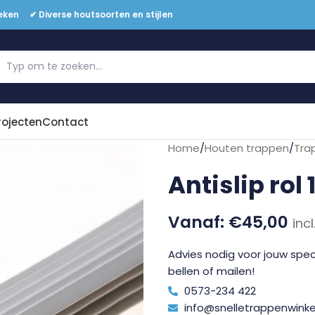
eken ✔ Diverse houtsoorten en stijlen
Offerte aanvragen
rojecten
Contact
Home
/
Houten trappen
/
Tra
Antislip rol 
€
45,00
inc
Advies nodig voor jouw speci
bellen of mailen!
0573-234 422
info@snelletrappenwinkel