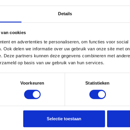
HRIJVING
ERVARINGEN VAN ANDEREN
HEB JE ADVIES N
Details
ips kunnen ook in een bestaande infrezing gebruikt worden. D
 van cookies
ent en advertenties te personaliseren, om functies voor social
rijgt u meer korting.
. Ook delen we informatie over uw gebruik van onze site met on
e. Deze partners kunnen deze gegevens combineren met andere i
erzameld op basis van uw gebruik van hun services.
Voorkeuren
Statistieken
Selectie toestaan