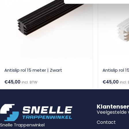
Antislip rol 15 meter | Zwart
Antislip rol 
€
45,00
€
45,00
incl. BTW
incl.
Klantense
Veelgestelde
Contact
Snelle Trappenwinkel