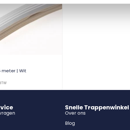
15 meter | Wit
 BTW
rvice
Snelle Trappenwinkel
 vragen
Over ons
Blog