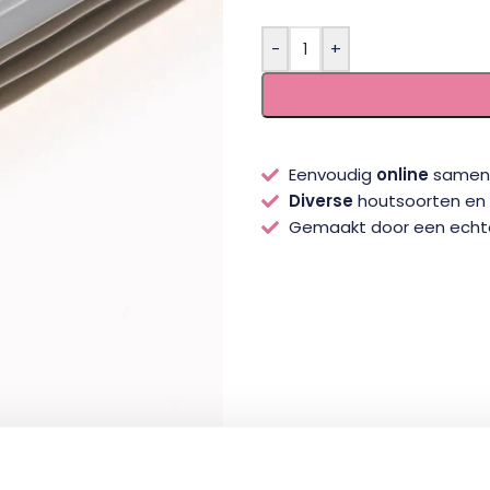
-
+
Eenvoudig
online
samens
Diverse
houtsoorten en s
Gemaakt door een ech