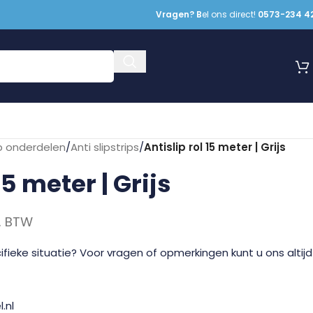
Vragen? B
el ons direct!
0573-234 4
p onderdelen
/
Anti slipstrips
/
Antislip rol 15 meter | Grijs
15 meter | Grijs
l. BTW
fieke situatie? Voor vragen of opmerkingen kunt u ons altijd
.nl